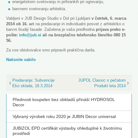
energetskem svetovanju in prihrankih pri ogrevanju,
barvnem svetovanju arhitekta.
Vabljeni v JUB Design Studio v Dol pri Ljubljani
v četrtek, 6. marca
2014 ob 16. uri
na predavanje in individualni posvet z arhitektko o
barvni študiji fasade. Zaželena je vaša predhodna
prijava preko e-
pošte:
info@jub.si
ali na brezplačno telefonsko številko 080 15
56.
Za vse obiskovalce smo pripravili praktična darila.
Natisnite vabilo
Predavanje: Subvencije
JUPOL Classic s pečatom
Eko sklada, 18.3.2014
Produkt leta 2014
Přednosti koupelen bez obkladů přináší HYDROSOL
Decor
Vybraný výrobek roku 2020 je JUBIN Decor universal
JUBIZOL EPD certifikát výstavby ohleduplné k životnímu
prostředí