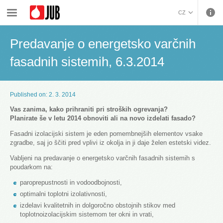
›
Predavanje o energetsko varčnih fasadnih sistemih, 6.3.2014
CZ
BOSANSKI (BOSNIAN)
Predavanje o energetsko varčnih
HRVATSKI (CROATIAN)
ENGLISH (ENGLISH)
fasadnih sistemih, 6.3.2014
DEUTSCH (GERMAN)
ΕΛΛΗΝΙΚΑ (GREEK)
Published on: 2. 3. 2014
MAGYAR (HUNGARIAN)
ITALIANO (ITALIAN)
Vas zanima, kako prihraniti pri stroških ogrevanja?
Planirate še v letu 2014 obnoviti ali na novo izdelati fasado?
KOSOVA (KOSOVO)
МАКЕДОНСКИ
Fasadni izolacijski sistem je eden pomembnejših elementov vsake
zgradbe, saj jo ščiti pred vplivi iz okolja in ji daje želen estetski videz.
(MACEDONIAN)
ROMÂNĂ (ROMANIAN)
РУССКИЙ (RUSSIAN)
Vabljeni na predavanje o energetsko varčnih fasadnih sistemih s
poudarkom na:
СРПСКИ (SERBIAN)
SLOVENČINA (SLOVAK)
paroprepustnosti in vodoodbojnosti,
optimalni toplotni izolativnosti,
SLOVENŠČINA
izdelavi kvalitetnih in dolgoročno obstojnih stikov med
(SLOVENIAN)
toplotnoizolacijskim sistemom ter okni in vrati,