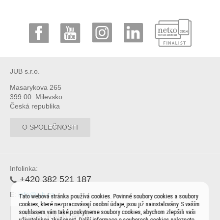
JUB s.r.o.
Masarykova 265
399 00 Milevsko
Česká republika
O SPOLEČNOSTI
Infolinka:
+420 382 521 187
E:
info@jub.cz
Tato webová stránka používá cookies. Povinné soubory cookies a soubory
cookies, které nezpracovávají osobní údaje, jsou již nainstalovány. S vaším
souhlasem vám také poskytneme soubory cookies, abychom zlepšili vaši
OSTATNÍ KONTAKTY