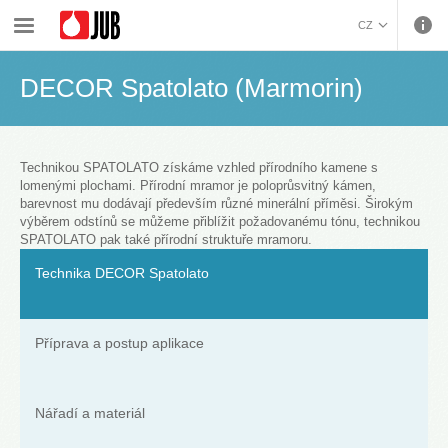
›
›
›
›
Malířské barvy a dekorativa
Dekorativní úpravy
Techniky
DECOR Spatolato (Marmorin)
CZ
BOSANSKI (BOSNIAN)
DECOR Spatolato (Marmorin)
HRVATSKI (CROATIAN)
ENGLISH (ENGLISH)
DEUTSCH (GERMAN)
ΕΛΛΗΝΙΚΑ (GREEK)
Technikou SPATOLATO získáme vzhled přírodního kamene s
lomenými plochami. Přírodní mramor je poloprůsvitný kámen,
MAGYAR (HUNGARIAN)
barevnost mu dodávají především různé minerální příměsi. Širokým
ITALIANO (ITALIAN)
výběrem odstínů se můžeme přiblížit požadovanému tónu, technikou
SPATOLATO pak také přírodní struktuře mramoru.
KOSOVA (KOSOVO)
МАКЕДОНСКИ
Technika DECOR Spatolato
(MACEDONIAN)
ROMÂNĂ (ROMANIAN)
РУССКИЙ (RUSSIAN)
СРПСКИ (SERBIAN)
Příprava a postup aplikace
SLOVENČINA (SLOVAK)
SLOVENŠČINA
Nářadí a materiál
(SLOVENIAN)