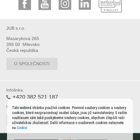
JUB s.r.o.
Masarykova 265
399 00 Milevsko
Česká republika
O SPOLEČNOSTI
Infolinka:
+420 382 521 187
E:
info@jub.cz
Tato webová stránka používá cookies. Povinné soubory cookies a soubory
cookies, které nezpracovávají osobní údaje, jsou již nainstalovány. S vaším
souhlasem vám také poskytneme soubory cookies, abychom zlepšili vaši
OSTATNÍ KONTAKTY
uživatelskou zkušenost. Další informace o souborech cookies naleznete
na
Cookie