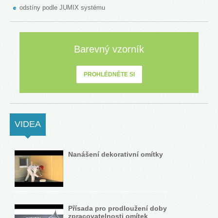
odstíny podle JUMIX systému
Barevný vzorník
PROHLÉDNĚTE SI
VIDEA
(ACTIVE TAB)
Nanášení dekorativní omítky
Přísada pro prodloužení doby
zpracovatelnosti omítek