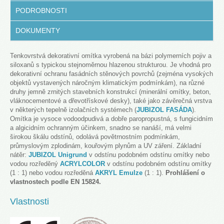
PODROBNOSTI
DOKUMENTY
Tenkovrstvá dekorativní omítka vyrobená na bázi polymerních pojiv a
siloxanů s typickou stejnoměrnou hlazenou strukturou. Je vhodná pro
dekorativní ochranu fasádních stěnových povrchů (zejména vysokých
objektů vystavených náročným klimatickým podmínkám), na různé
druhy jemně zrnitých stavebních konstrukcí (minerální omítky, beton,
vláknocementové a dřevotřískové desky), také jako závěrečná vrstva
v některých tepelně izolačních systémech (
JUBIZOL FASÁDA
).
Omítka je vysoce vodoodpudivá a dobře paropropustná, s fungicidním
a algicidním ochranným účinkem, snadno se nanáší, má velmi
širokou škálu odstínů, odolává povětrnostním podmínkám,
průmyslovým zplodinám, kouřovým plynům a UV záření. Základní
nátěr:
JUBIZOL Unigrund
v odstínu podobném odstínu omítky nebo
vodou rozředěný
ACRYLCOLOR
v odstínu podobném odstínu omítky
(1 : 1) nebo vodou rozředěná
AKRYL Emulze
(1 : 1).
Prohlášení o
vlastnostech podle EN 15824.
Vlastnosti