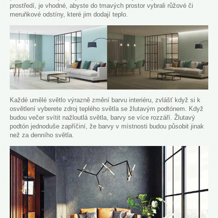
prostředí, je vhodné, abyste do tmavých prostor vybrali růžové či
meruňkové odstíny, které jim dodají teplo.
Každé umělé světlo výrazně změní barvu interiéru, zvlášť když si k
osvětlení vyberete zdroj teplého světla se žlutavým podtónem. Když
budou večer svítit nažloutlá světla, barvy se více rozzáří. Žlutavý
podtón jednoduše zapříčiní, že barvy v místnosti budou působit jinak
než za denního světla.