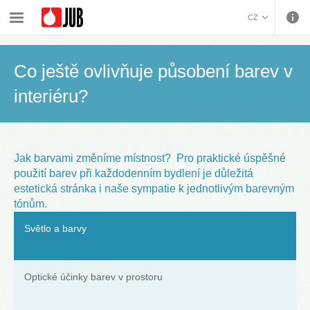
›
›
›
›
Malířské barvy a dekorativa
Inspirace
Rádce pro výběr odstínů
CZ
Co ještě ovlivňuje působení barev v interiéru?
BOSANSKI (BOSNIAN)
HRVATSKI (CROATIAN)
Co ještě ovlivňuje působení barev v
ENGLISH (ENGLISH)
interiéru?
DEUTSCH (GERMAN)
ΕΛΛΗΝΙΚΑ (GREEK)
MAGYAR (HUNGARIAN)
ITALIANO (ITALIAN)
Jak barvami změníme místnost? Pro praktické úspěšné
KOSOVA (KOSOVO)
použití barev při každodenním bydlení je důležitá
МАКЕДОНСКИ
estetická stránka i naše sympatie k jednotlivým barevným
(MACEDONIAN)
ROMÂNĂ (ROMANIAN)
tónům.
РУССКИЙ (RUSSIAN)
Světlo a barvy
СРПСКИ (SERBIAN)
SLOVENČINA (SLOVAK)
SLOVENŠČINA
Optické účinky barev v prostoru
(SLOVENIAN)