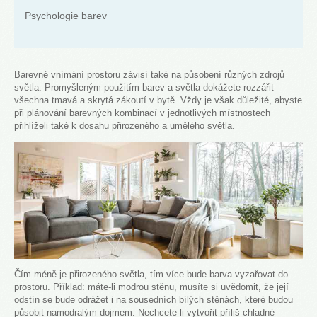
Psychologie barev
Barevné vnímání prostoru závisí také na působení různých zdrojů
světla. Promyšleným použitím barev a světla dokážete rozzářit
všechna tmavá a skrytá zákoutí v bytě. Vždy je však důležité, abyste
při plánování barevných kombinací v jednotlivých místnostech
přihlíželi také k dosahu přirozeného a umělého světla.
Čím méně je přirozeného světla, tím více bude barva vyzařovat do
prostoru. Příklad: máte-li modrou stěnu, musíte si uvědomit, že její
odstín se bude odrážet i na sousedních bílých stěnách, které budou
působit namodralým dojmem. Nechcete-li vytvořit příliš chladné