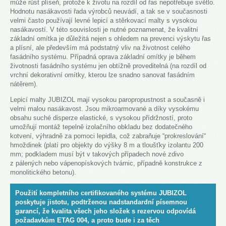
může růst plíseň, protože k životu na rozdíl od řas nepotřebuje světlo.
Hodnotu nasákavosti řada výrobců neuvádí, a tak se v současnosti
velmi často používají levné lepicí a stěrkovací malty s vysokou
nasákavostí. V této souvislosti je nutné poznamenat, že kvalitní
základní omítka je důležitá nejen s ohledem na prevenci výskytu řas
a plísní, ale především má podstatný vliv na životnost celého
fasádního systému. Případná oprava základní omítky je během
životnosti fasádního systému jen obtížně proveditelná (na rozdíl od
vrchní dekorativní omítky, kterou lze snadno sanovat fasádním
nátěrem).
Lepicí malty JUBIZOL mají vysokou paropropustnost a současně i
velmi malou nasákavost. Jsou mikroarmované a díky vysokému
obsahu suché disperze elastické, s vysokou přídržností, proto
umožňují montáž tepelně izolačního obkladu bez dodatečného
kotvení, výhradně za pomoci lepidla, což zabraňuje “prokreslování“
hmoždinek (platí pro objekty do výšky 8 m a tloušťky izolantu 200
mm; podkladem musí být v takových případech nové zdivo
z pálených nebo vápenopískových tvárnic, případně konstrukce z
monolitického betonu).
Použití kompletního certifikovaného systému JUBIZOL
poskytuje jistotu, podtrženou nadstandardní písemnou
garancí, že kvalita všech jeho složek s rezervou odpovídá
požadavkům ETAG 004, a proto bude i za těch