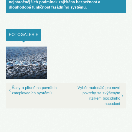
nejnáročnějších podmínek zajištěna bezpečnost a
dlouhodobá funkčnost fasádního systému.
FOTOGALERIE
(ACTIVE TAB)
Řasy a plísně na površích
Výběr materiálů pro nové
zateplovacích systémů
povrchy se zvýšeným
rizikem biocidního
napadení