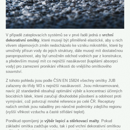
V případě zateplovacích systémů se v prvé řadě jedná o
vrchní
dekorativní omítky
, které musejí být přiměřeně elastické, aby u nich
vlivem objemových změn nedocházelo ke vzniku mikrotrhlin, které by
umožnily přísun vody do jejich struktury, dále musejí mít dostatečnou
paropropustnost, aby byl umožněn odchod vodních par z konstrukce,
a především musejí mít co nejnižší nasákavost (kapilární absorpci
vody) pro zamezení pronikání vlhkosti do vnějšího omítkového
souvrství.
Z tohoto pohledu jsou podle ČSN EN 15824 všechny omítky JUB
zařazeny do třídy W3 s nejnižší nasákavostí. Jsou mikroarmované,
navíc již standardně obsahují optimální výběr a koncentraci účinných
biocidních látek, které zaručují dlouhodobé působení a odolnost proti
vymývání, což potvrzují mnohé reference po celé ČR. Receptury
našich omítek jsou naladěny pro náročné podmínky zdejšího regionu
(vyšší vlhkost vzduchu a časté střídání teplot).
Poněkud opomíjený je
výběr lepicí a stěrkovací malty
. Pokud
základní omítka zadržuje vodu, tak i pod vrchní dekorativní omítkou