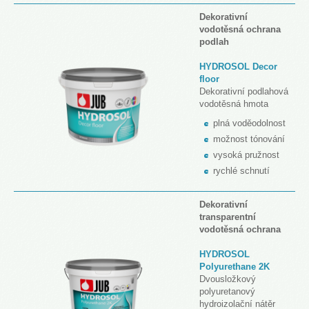
Dekorativní
vodotěsná ochrana
podlah
HYDROSOL Decor
floor
Dekorativní podlahová
vodotěsná hmota
plná voděodolnost
možnost tónování
vysoká pružnost
rychlé schnutí
Dekorativní
transparentní
vodotěsná ochrana
HYDROSOL
Polyurethane 2K
Dvousložkový
polyuretanový
hydroizolační nátěr