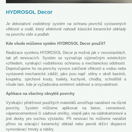
HYDROSOL Decor
Je dekorativní vodotěsný systém na ochranu povrchů vystavených
vlhkosti a vodě, který efektivně nahradí klasické keramické obklady
na povrchu stěn a podlah.
Kde všude můžeme systém HYDROSOL Decor použít?
Realizace systému HYDROSOL Decor je možná jak v novostavbách,
tak při renovacích. Systém se vyznačuje výjimečným estetickým
vzhledem, vynikající vodotěsnou ochranou a mechanickou odolností.
Doporučujeme ho na povrchy vysoce zatížené vlhkostí a vodou nebo
vystavené mechanické zátěži, jako jsou např. stěny v okolí bazénů,
koupelny, sprchové kouty, toalety, kuchyně, chodby, schodiště a
všude tam, kde je vyžadována extrémní odolnost a omyvatelnost.
Aplikace na všechny obvyklé povrchy
Vynikající přídržnost použitých materiálů umožňuje nanášení na různé
povrchy. Systém můžeme aplikovat na beton, cementové,
vápenocementové či sádrové omítky, stejně jako na sádrokartonové a
jiné desky pro suchou výstavbu. Při renovaci ho můžeme nanášet
přímo na stávající keramický obklad nebo pevně držící disperzní
vyrovnávací hmoty a nátěry.