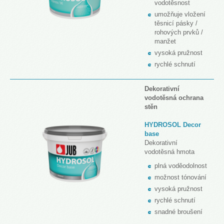
vodotěsnost
umožňuje vložení
těsnicí pásky /
rohových prvků /
manžet
vysoká pružnost
rychlé schnutí
Dekorativní
vodotěsná ochrana
stěn
HYDROSOL Decor
base
Dekorativní
vodotěsná hmota
plná voděodolnost
možnost tónování
vysoká pružnost
rychlé schnutí
snadné broušení