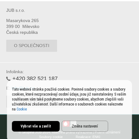
JUB s.r.o.
Masarykova 265
399 00 Milevsko
Česká republika
O SPOLEČNOSTI
Infolinka:
+420 382 521 187
E:
info@jub.cz
Tato webová stránka používá cookies. Povinné soubory cookies a soubory
cookies, které nezpracovávají osobní údaje, jsou již nainstalovány. S vaším
souhlasem vám také poskytneme soubory cookies, abychom zlepšili vaši
OSTATNÍ KONTAKTY
uživatelskou zkušenost. Další informace o souborech cookies naleznete
na
Cookie
Vybrat vše a zavřít
Změna nastavení
© Skupina JUB 2014. Všechna práva vyhrazena |
Právní oznámení
Soubory cookie
Realizace:
ENKI