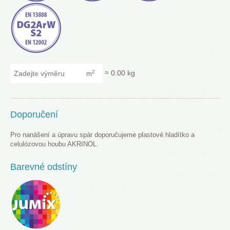
Zadejte výměru
≈
0.00
kg
2
m
Doporučení
Pro nanášení a úpravu spár doporučujeme plastové hladítko a
celulózovou houbu AKRINOL.
Barevné odstíny