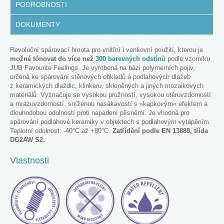
PODROBNOSTI
DOKUMENTY
Revoluční spárovací hmota pro vnitřní i venkovní použití, kterou je
možné tónovat do více než
300 barevných odstínů
podle vzorníku
JUB Favourite Feelings. Je vyrobená na bázi polymerních pojiv,
určená ke spárování stěnových obkladů a podlahových dlažeb
z keramických dlaždic, klinkeru, skleněných a jiných mozaikových
materiálů. Vyznačuje se vysokou pružností, vysokou otěruvzdorností
a mrazuvzdorností, sníženou nasákavostí s »kapkovým« efektem a
dlouhodobou odolností proti napadení plísněmi. Je vhodná pro
spárování podlahové keramiky v objektech s podlahovým vytápěním.
Teplotní odolnost: -40°C až +80°C.
Zatřídění podle EN 13888
, třída
DG2AW S2.
Vlastnosti