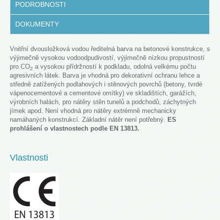
PODROBNOSTI
DOKUMENTY
Vnitřní dvousložková vodou ředitelná barva na betonové konstrukce, s
výjimečně vysokou vodoodpudivostí, výjimečně nízkou propustností
pro CO
a vysokou přídržností k podkladu, odolná velkému počtu
2
agresivních látek. Barva je vhodná pro dekorativní ochranu lehce a
středně zatížených podlahových i stěnových povrchů (betony, tvrdé
vápenocementové a cementové omítky) ve skladištích, garážích,
výrobních halách, pro nátěry stěn tunelů a podchodů, záchytných
jímek apod. Není vhodná pro nátěry extrémně mechanicky
namáhaných konstrukcí. Základní nátěr není potřebný.
ES
prohlášení o vlastnostech podle EN 13813.
Vlastnosti