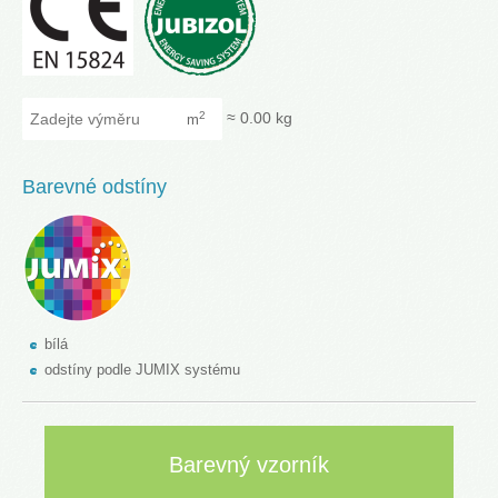
Zadejte výměru
≈
0.00
kg
2
m
Barevné odstíny
bílá
odstíny podle JUMIX systému
Barevný vzorník