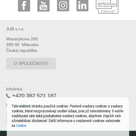
JUB s.r.o.
Masarykova 265
399 00 Milevsko
Česká republika
O SPOLEČNOSTI
Infolinka:
+420 382 521 187
E:
info@jub.cz
Tato webová stránka používá cookies. Povinné soubory cookies a soubory
cookies, které nezpracovávají osobní údaje, jsou již nainstalovány. S vaším
souhlasem vám také poskytneme soubory cookies, abychom zlepšili vaši
OSTATNÍ KONTAKTY
uživatelskou zkušenost. Další informace o souborech cookies naleznete
na
Cookie