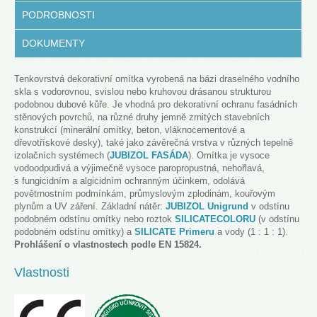
PODROBNOSTI
DOKUMENTY
Tenkovrstvá dekorativní omítka vyrobená na bázi draselného vodního
skla s vodorovnou, svislou nebo kruhovou drásanou strukturou
podobnou dubové kůře. Je vhodná pro dekorativní ochranu fasádních
stěnových povrchů, na různé druhy jemně zrnitých stavebních
konstrukcí (minerální omítky, beton, vláknocementové a
dřevotřískové desky), také jako závěrečná vrstva v různých tepelně
izolačních systémech (
JUBIZOL FASÁDA
). Omítka je vysoce
vodoodpudivá a výjimečně vysoce paropropustná, nehořlavá,
s fungicidním a algicidním ochranným účinkem, odolává
povětrnostním podmínkám, průmyslovým zplodinám, kouřovým
plynům a UV záření. Základní nátěr:
JUBIZOL Unigrund
v odstínu
podobném odstínu omítky nebo roztok
SILICATECOLORU
(v odstínu
podobném odstínu omítky) a
SILICATE Primeru
a vody (1 : 1 : 1).
Prohlášení o vlastnostech podle EN 15824.
Vlastnosti