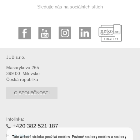
Sledujte nás na sociálních sítích
JUB s.r.o.
Masarykova 265
399 00 Milevsko
Česká republika
O SPOLEČNOSTI
Infolinka:
+420 382 521 187
E:
info@jub.cz
Tato webová stránka používá cookies. Povinné soubory cookies a soubory