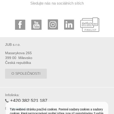
Sledujte nás na sociálních sítích
JUB s.r.o.
Masarykova 265
399 00 Milevsko
Česká republika
O SPOLEČNOSTI
Infolinka:
+420 382 521 187
E:
info@jub.cz
Tato webová stránka používá cookies. Povinné soubory cookies a soubory
cookies, které nezpracovávají osobní údaje, jsou již nainstalovány. S vaším