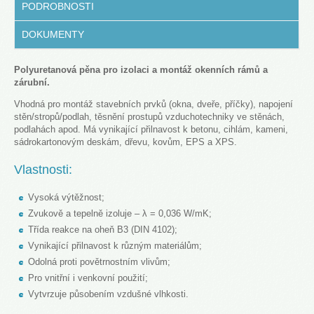
PODROBNOSTI
DOKUMENTY
Polyuretanová pěna pro izolaci a montáž okenních rámů a
zárubní.
Vhodná pro montáž stavebních prvků (okna, dveře, příčky), napojení
stěn/stropů/podlah, těsnění prostupů vzduchotechniky ve stěnách,
podlahách apod. Má vynikající přilnavost k betonu, cihlám, kameni,
sádrokartonovým deskám, dřevu, kovům, EPS a XPS.
Vlastnosti:
Vysoká výtěžnost;
Zvukově a tepelně izoluje – λ = 0,036 W/mK;
Třída reakce na oheň B3 (DIN 4102);
Vynikající přilnavost k různým materiálům;
Odolná proti povětrnostním vlivům;
Pro vnitřní i venkovní použití;
Vytvrzuje působením vzdušné vlhkosti.