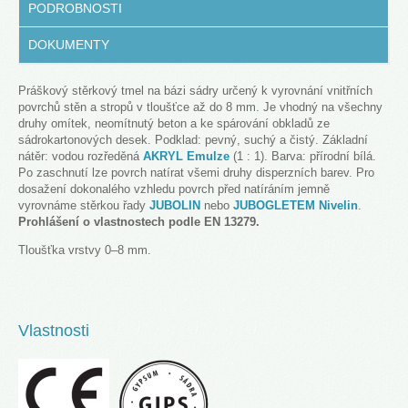
PODROBNOSTI
DOKUMENTY
Práškový stěrkový tmel na bázi sádry určený k vyrovnání vnitřních
povrchů stěn a stropů v tloušťce až do 8 mm. Je vhodný na všechny
druhy omítek, neomítnutý beton a ke spárování obkladů ze
sádrokartonových desek. Podklad: pevný, suchý a čistý. Základní
nátěr: vodou rozředěná
AKRYL Emulze
(1 : 1). Barva: přírodní bílá.
Po zaschnutí lze povrch natírat všemi druhy disperzních barev. Pro
dosažení dokonalého vzhledu povrch před natíráním jemně
vyrovnáme stěrkou řady
JUBOLIN
nebo
JUBOGLETEM Nivelin
.
Prohlášení o vlastnostech podle EN 13279.
Tloušťka vrstvy 0–8 mm.
Vlastnosti