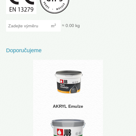
Zadejte výměru
≈
0.00
kg
2
m
Doporučujeme
AKRYL Emulze