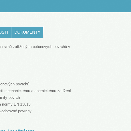
OSTI
DOKUMENTY
u silně zatížených betonových povrchů v
etonových povrchů
proti mechanickému a chemickému zatížení
rnitý povrch
m normy EN 13813
vodorovné povrchy