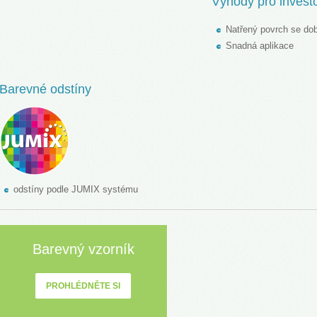
Výhody pro investo
Natřený povrch se dobř
Snadná aplikace
Barevné odstíny
odstíny podle JUMIX systému
Barevný vzorník
PROHLÉDNĚTE SI