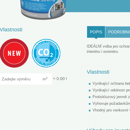
LOVENŠČINA (SLOVENIAN)
Vlastnosti
POPIS
PODROBN
IDEÁLNÍ volba pro ochran
interiéru i exteriéru.
Vlastnosti
Zadejte výměru
≈
0.00
l
2
m
Vynikající ochrana b
Vynikající odolnost 
Protiskluzový jemně z
Vyhovuje požadavků
Vhodný pro venkovní 