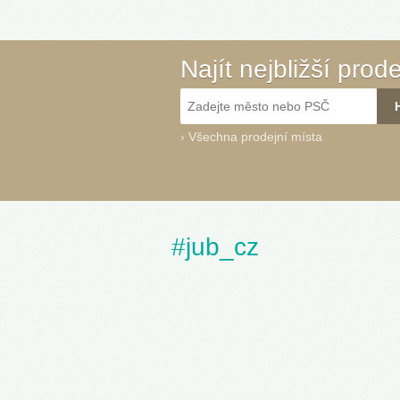
Najít nejbližší prod
›
Všechna prodejní místa
#jub_cz