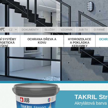
CZ
DOKUMENTY
SLUŽBY
VZORNÍK
JUB TV
O FIRMĚ
OSANSKI (BOSNIAN)
Í SYSTÉMY
OCHRANA DŘEVA A
HYDROIZOLACE
OCHR
RVATSKI (CROATIAN)
RGETICKÁ
KOVU
A POKLÁDKA
EŠENÍ
KERAMIKY
NGLISH (ENGLISH)
EUTSCH (GERMAN)
ΛΛΗΝΙΚΑ (GREEK)
AGYAR (HUNGARIAN)
ALIANO (ITALIAN)
OSOVA (KOSOVO)
АКЕДОНСКИ (MACEDONIAN)
OMÂNĂ (ROMANIAN)
TAKRIL St
УССКИЙ (RUSSIAN)
РПСКИ (SERBIAN)
Akrylátová barva
LOVENČINA (SLOVAK)