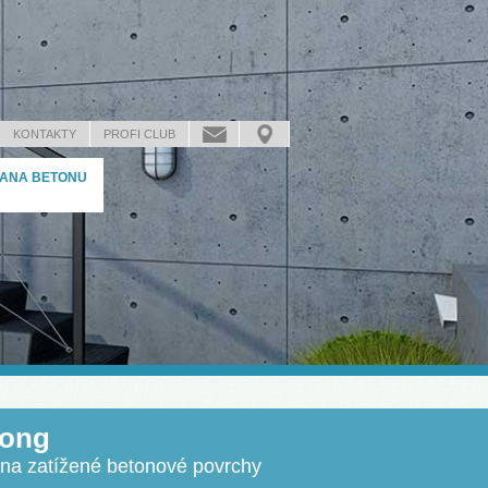
KONTAKTY
PROFI CLUB
ANA BETONU
rong
 na zatížené betonové povrchy