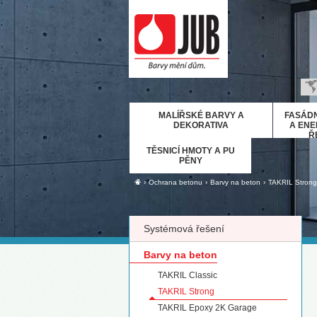
B
MALÍŘSKÉ BARVY A
FASÁDN
H
DEKORATIVA
A ENE
Ř
E
TĚSNICÍ HMOTY A PU
D
PĚNY
Ε
›
›
›
Ochrana betonu
Barvy na beton
TAKRIL Strong
M
IT
Systémová řešení
K
М
Barvy na beton
R
TAKRIL Classic
Р
TAKRIL Strong
С
TAKRIL Epoxy 2K Garage
S