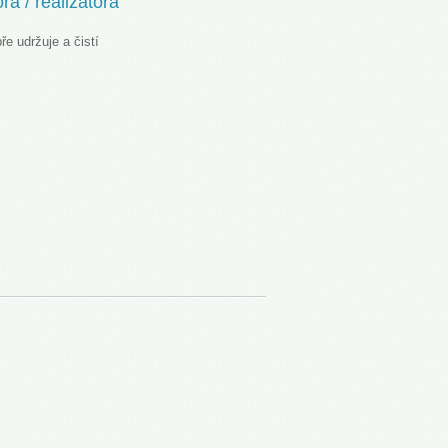
ra / realizátora
e udržuje a čistí