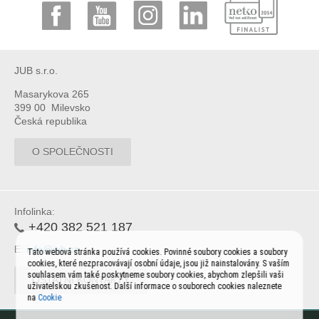
JUB s.r.o.
Masarykova 265
399 00 Milevsko
Česká republika
O SPOLEČNOSTI
Infolinka:
+420 382 521 187
E:
info@jub.cz
Tato webová stránka používá cookies. Povinné soubory cookies a soubory
cookies, které nezpracovávají osobní údaje, jsou již nainstalovány. S vaším
souhlasem vám také poskytneme soubory cookies, abychom zlepšili vaši
OSTATNÍ KONTAKTY
uživatelskou zkušenost. Další informace o souborech cookies naleznete
na
Cookie