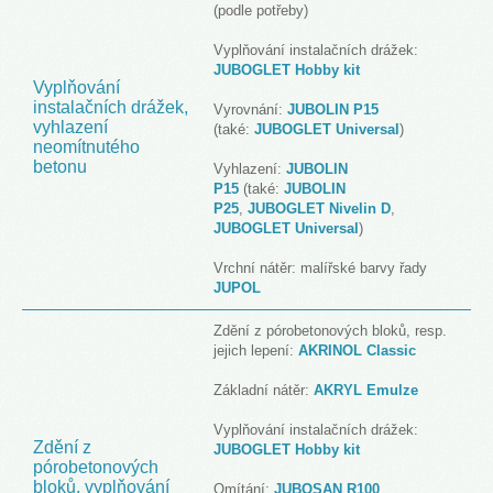
(podle potřeby)
Vyplňování instalačních drážek:
JUBOGLET Hobby kit
Vyplňování
instalačních drážek,
Vyrovnání:
JUBOLIN P15
vyhlazení
(také:
JUBOGLET Universal
)
neomítnutého
betonu
Vyhlazení:
JUBOLIN
P15
(také:
JUBOLIN
P25
,
JUBOGLET Nivelin D
,
JUBOGLET Universal
)
Vrchní nátěr: malířské barvy řady
JUPOL
Zdění z pórobetonových bloků, resp.
jejich lepení:
AKRINOL Classic
Základní nátěr:
AKRYL Emulze
Vyplňování instalačních drážek:
Zdění z
JUBOGLET Hobby kit
pórobetonových
bloků, vyplňování
Omítání:
JUBOSAN R100
,