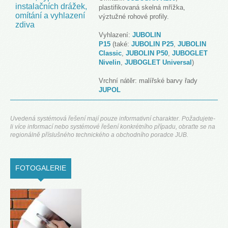
instalačních drážek,
plastifikovaná skelná mřížka,
omítání a vyhlazení
výztužné rohové profily.
zdiva
Vyhlazení:
JUBOLIN
P15
(také:
JUBOLIN P25
,
JUBOLIN
Classic
,
JUBOLIN P50
,
JUBOGLET
Nivelin
,
JUBOGLET Universal
)
Vrchní nátěr: malířské barvy řady
JUPOL
Uvedená systémová řešení mají pouze informativní charakter. Požadujete-
li více informací nebo systémové řešení konkrétního případu, obraťte se na
regionálně příslušného technického a obchodního poradce JUB.
FOTOGALERIE
(ACTIVE TAB)