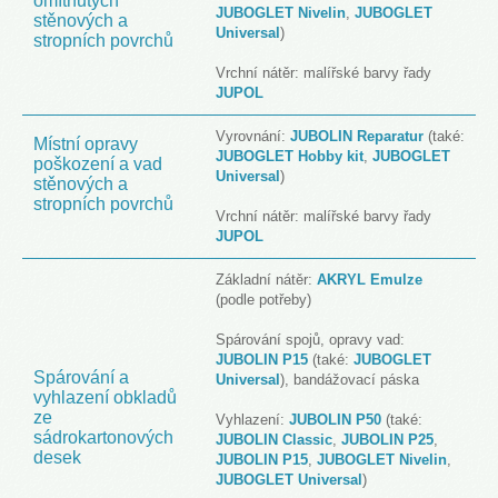
omítnutých
JUBOGLET Nivelin
,
JUBOGLET
stěnových a
Universal
)
stropních povrchů
Vrchní nátěr: malířské barvy řady
JUPOL
Vyrovnání:
JUBOLIN Reparatur
(také:
Místní opravy
JUBOGLET Hobby kit
,
JUBOGLET
poškození a vad
Universal
)
stěnových a
stropních povrchů
Vrchní nátěr: malířské barvy řady
JUPOL
Základní nátěr:
AKRYL Emulze
(podle potřeby)
Spárování spojů, opravy vad:
JUBOLIN P15
(také:
JUBOGLET
Spárování a
Universal
), bandážovací páska
vyhlazení obkladů
ze
Vyhlazení:
J
UBOLIN P50
(také:
sádrokartonových
JUBOLIN Classic
,
JUBOLIN P25
,
desek
JUBOLIN P15
,
JUBOGLET Nivelin
,
JUBOGLET Universal
)