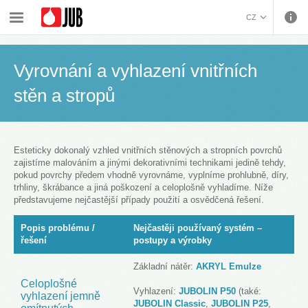
›
›
›
Malířské barvy a dekorativa
Systémová řešení
CZ
Vyrovnání a vyhlazení vnitřních stěn a stropů
BOSANSKI (BOSNIAN)
HRVATSKI (CROATIAN)
Vyrovnání a vyhlazení vnitřních
ENGLISH (ENGLISH)
stěn a stropů
DEUTSCH (GERMAN)
ΕΛΛΗΝΙΚΑ (GREEK)
MAGYAR (HUNGARIAN)
ITALIANO (ITALIAN)
Esteticky dokonalý vzhled vnitřních stěnových a stropních povrchů
zajistíme malováním a jinými dekorativními technikami jedině tehdy,
KOSOVA (KOSOVO)
pokud povrchy předem vhodně vyrovnáme, vyplníme prohlubně, díry,
МАКЕДОНСКИ
trhliny, škrábance a jiná poškození a celoplošně vyhladíme. Níže
představujeme nejčastější případy použití a osvědčená řešení.
(MACEDONIAN)
ROMÂNĂ (ROMANIAN)
РУССКИЙ (RUSSIAN)
Popis problému /
Nejčastěji používaný systém –
СРПСКИ (SERBIAN)
řešení
postupy a výrobky
SLOVENČINA (SLOVAK)
Základní nátěr:
AKRYL Emulze
SLOVENŠČINA
Celoplošné
(SLOVENIAN)
Vyhlazení:
JUBOLIN P50
(také:
vyhlazení jemně
JUBOLIN Classic
,
JUBOLIN P25
,