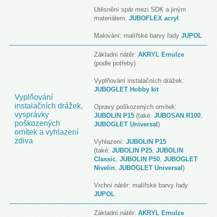
Utěsnění spár mezi SDK a jiným
materiálem:
JUBOFLEX acryl
Malování: malířské barvy řady
JUPOL
Základní nátěr:
AKRYL Emulze
(podle potřeby)
Vyplňování instalačních drážek:
JUBOGLET Hobby kit
Vyplňování
instalačních drážek,
Opravy poškozených omítek:
vysprávky
JUBOLIN P15
(také:
JUBOSAN R100
,
poškozených
JUBOGLET Universal
)
omítek a vyhlazení
zdiva
Vyhlazení:
JUBOLIN P15
(také:
JUBOLIN P25
,
JUBOLIN
Classic
,
JUBOLIN P50
,
JUBOGLET
Nivelin
,
JUBOGLET Universal
)
Vrchní nátěr: malířské barvy řady
JUPOL
Základní nátěr:
AKRYL Emulze