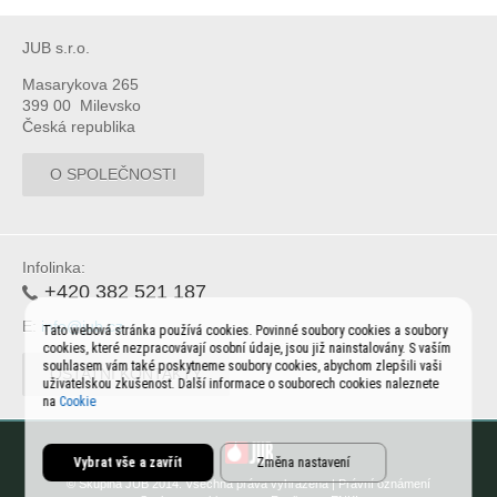
JUB s.r.o.
Masarykova 265
399 00 Milevsko
Česká republika
O SPOLEČNOSTI
Infolinka:
+420 382 521 187
E:
info@jub.cz
Tato webová stránka používá cookies. Povinné soubory cookies a soubory
cookies, které nezpracovávají osobní údaje, jsou již nainstalovány. S vaším
souhlasem vám také poskytneme soubory cookies, abychom zlepšili vaši
OSTATNÍ KONTAKTY
uživatelskou zkušenost. Další informace o souborech cookies naleznete
na
Cookie
Vybrat vše a zavřít
Změna nastavení
© Skupina JUB 2014. Všechna práva vyhrazena |
Právní oznámení