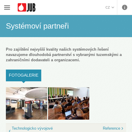
›
›
O firmě
Systémoví partneři
CZ
BOSANSKI (BOSNIAN)
Systémoví partneři
HRVATSKI (CROATIAN)
ENGLISH (ENGLISH)
DEUTSCH (GERMAN)
ΕΛΛΗΝΙΚΑ (GREEK)
Pro zajištění nejvyšší kvality našich systémových řešení
navazujeme dlouhodobá partnerství s vybranými tuzemskými a
MAGYAR (HUNGARIAN)
zahraničními dodavateli a organizacemi.
ITALIANO (ITALIAN)
KOSOVA (KOSOVO)
FOTOGALERIE
(ACTIVE TAB)
МАКЕДОНСКИ
(MACEDONIAN)
ROMÂNĂ (ROMANIAN)
РУССКИЙ (RUSSIAN)
СРПСКИ (SERBIAN)
SLOVENČINA (SLOVAK)
SLOVENŠČINA
(SLOVENIAN)
Technologicko vývojové
Reference