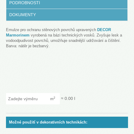
PODROBNOSTI
DOKUMENTY
Emulze pro ochranu stěnových povrchů upravených
DECOR
Marmorinem
vyrobená na bázi technických vosků. Zvyšuje lesk a
vodoodpudivost povrchů, umožňuje snadnější udržování a čištění.
Barva: nátěr je bezbarvý.
Zadejte výměru
≈
0.00
l
2
m
Možné použití v dekorativních technikách: