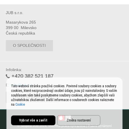
JUB s.r.o.
Masarykova 265
399 00 Milevsko
Česká republika
O SPOLEČNOSTI
Infolinka:
+420 382 521 187
E:
info@jub.cz
Tato webová stránka používá cookies. Povinné soubory cookies a soubory
cookies, které nezpracovávají osobní údaje, jsou již nainstalovány. S vaším
souhlasem vám také poskytneme soubory cookies, abychom zlepšili vaši
OSTATNÍ KONTAKTY
uživatelskou zkušenost. Další informace o souborech cookies naleznete
na
Cookie
Vybrat vše a zavřít
Změna nastavení
© Skupina JUB 2014. Všechna práva vyhrazena |
Právní oznámení