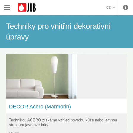
›
›
›
Malířské barvy a dekorativa
Dekorativní úpravy
Techniky pro vnitřní dekorativní úpravy
CZ
BOSANSKI (BOSNIAN)
Techniky pro vnitřní dekorativní
HRVATSKI (CROATIAN)
ENGLISH (ENGLISH)
úpravy
DEUTSCH (GERMAN)
ΕΛΛΗΝΙΚΑ (GREEK)
MAGYAR (HUNGARIAN)
ITALIANO (ITALIAN)
KOSOVA (KOSOVO)
МАКЕДОНСКИ
(MACEDONIAN)
ROMÂNĂ (ROMANIAN)
РУССКИЙ (RUSSIAN)
СРПСКИ (SERBIAN)
DECOR Acero (Marmorin)
SLOVENČINA (SLOVAK)
SLOVENŠČINA
Technikou ACERO získáme vzhled povrchu kůže nebo jemnou
(SLOVENIAN)
strukturu javorové kůry.
› více