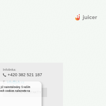
Infolinka:
+420 382 521 187
E:
info@jub.cz
již nainstalovány. S vaším
rech cookies naleznete na
OSTATNÍ KONTAKTY