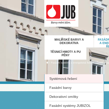
B
MALÍŘSKÉ BARVY A
FASÁDN
H
DEKORATIVA
A ENE
Ř
E
TĚSNICÍ HMOTY A PU
D
PĚNY
Ε
›
›
Fasádní systémy a energetická řešení
Časté dota
M
IT
Systémová řešení
K
М
Fasádní barvy
R
Dekorativní omítky
Р
С
Fasádní systémy JUBIZOL
S