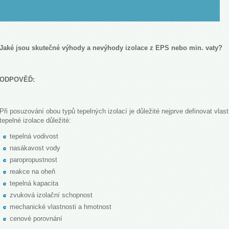
LOVENŠČINA (SLOVENIAN)
Jaké jsou skutečné výhody a nevýhody izolace z EPS nebo min. vaty?
ODPOVĚĎ:
Při posuzování obou typů tepelných izolací je důležité nejprve definovat vlast
tepelné izolace důležité:
tepelná vodivost
nasákavost vody
paropropustnost
reakce na oheň
tepelná kapacita
zvuková izolační schopnost
mechanické vlastnosti a hmotnost
cenové porovnání