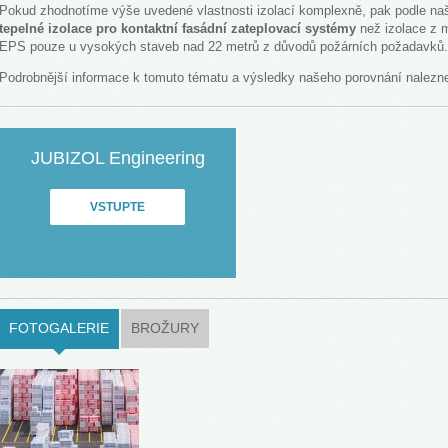
Pokud zhodnotíme výše uvedené vlastnosti izolací komplexně, pak podle na
tepelné izolace pro kontaktní fasádní zateplovací systémy
než izolace z m
EPS pouze u vysokých staveb nad 22 metrů z důvodů požárních požadavků.
Podrobnější informace k tomuto tématu a výsledky našeho porovnání nalezn
JUBIZOL Engineering
VSTUPTE
FOTOGALERIE
(ACTIVE TAB)
BROŽURY