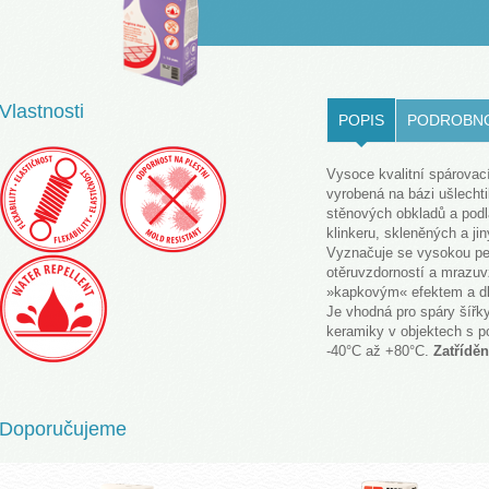
LOVENŠČINA (SLOVENIAN)
Vlastnosti
POPIS
PODROBN
Vysoce kvalitní spárovací
vyrobená na bázi ušlechti
stěnových obkladů a podl
klinkeru, skleněných a j
Vyznačuje se vysokou pe
otěruvzdorností a mrazuv
»kapkovým« efektem a dlo
Je vhodná pro spáry šířk
keramiky v objektech s p
-40°C až +80°C.
Zatřídě
Doporučujeme