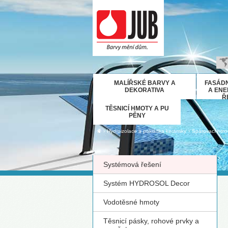
B
MALÍŘSKÉ BARVY A
FASÁDN
H
DEKORATIVA
A ENE
Ř
E
TĚSNICÍ HMOTY A PU
D
PĚNY
Ε
›
›
Hydroizolace a pokládka keramiky
Spárovací hmo
M
IT
Systémová řešení
K
М
Systém HYDROSOL Decor
R
Vodotěsné hmoty
Р
С
Těsnicí pásky, rohové prvky a
S