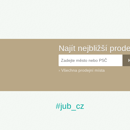
Najít nejbližší prod
›
Všechna prodejní místa
#jub_cz