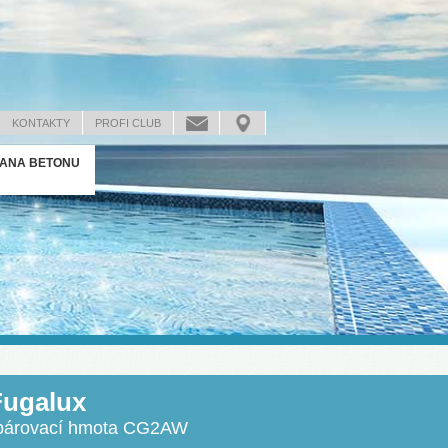
KONTAKTY
PROFI CLUB
ANA BETONU
ugalux
 spárovací hmota CG2AW