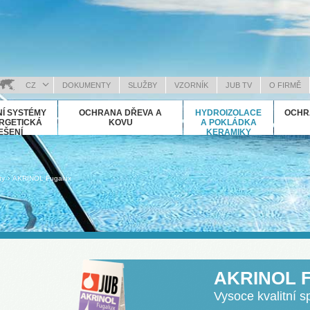
CZ
DOKUMENTY
SLUŽBY
VZORNÍK
JUB TV
O FIRMĚ
OSANSKI (BOSNIAN)
Í SYSTÉMY
OCHRANA DŘEVA A
HYDROIZOLACE
OCHR
RVATSKI (CROATIAN)
RGETICKÁ
KOVU
A POKLÁDKA
EŠENÍ
KERAMIKY
NGLISH (ENGLISH)
EUTSCH (GERMAN)
ΛΛΗΝΙΚΑ (GREEK)
›
ty
AKRINOL Fugalux
AGYAR (HUNGARIAN)
ALIANO (ITALIAN)
OSOVA (KOSOVO)
АКЕДОНСКИ (MACEDONIAN)
OMÂNĂ (ROMANIAN)
AKRINOL F
УССКИЙ (RUSSIAN)
РПСКИ (SERBIAN)
Vysoce kvalitní
LOVENČINA (SLOVAK)