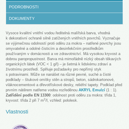
PODROBNOSTI
DOKUMENTY
Vysoce kvalitní vnitřní vodou ředitelná malířská barva, vhodná
k dekorativní ochraně silně zatížených vnitřních povrchů. Vyznačuje
se výjimečnou odolností proti oděru za mokra – natřené povrchy jsou
omyvatelné a odolné čisticím a desinfekčním prostředkům
používaným v domácnosti a ve zdravotnictví. Má vysokou kryvost a
dobrou paropropustnost. Barva má mimořádně nízký obsah těkavých
organických látek (VOC < 1 g/l) – je šetrná k lidskému zdraví a
životnímu prostředí. Splňuje požadavky pro nepřímý styk
s potravinami. Může se nanášet na různé pevné, suché a čisté
podklady – štukové omítky stěn a stropů, beton, sádrokartonové,
vláknocementové a dřevotřískové desky, reliéfní tapety. Podklad před
prvním nátěrem natřeme vodou rozředěnou
AKRYL Emulzí
(1 : 1).
Zatřídění podle EN 13300
: odolnost proti oděru za mokra: třída 1,
2
kryvost: třída 2 při 7 m
/l, vzhled: pololesk.
Vlastnosti