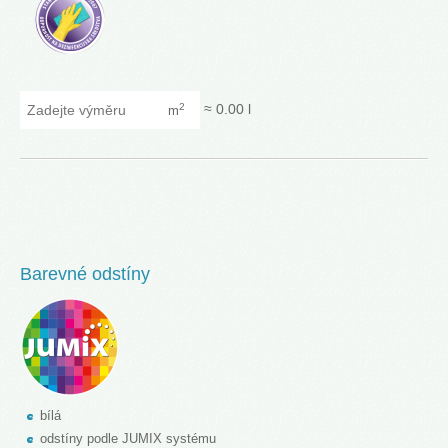
Zadejte výměru
≈
0.00
l
2
m
Barevné odstíny
bílá
odstíny podle JUMIX systému