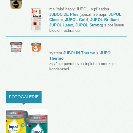
malířské barvy JUPOL s přísadou
JUBOCIDE Plus
(použít lze např.
JUPOL
Classic
,
JUPOL Gold
,
JUPOL Brilliant
,
JUPOL Latex
,
JUPOL Strong
) s posílenou
biocidní ochranou
systém
JUBOLIN Thermo
+
JUPOL
Thermo
zvyšuje povrchovou teplotu a omezuje
kondenzaci
FOTOGALERIE
(ACTIVE TAB)