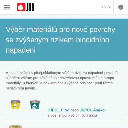
›
›
›
›
Malířské barvy a dekorativa
Systémová řešení
Sanace plísní v interiérech
CZ
Výběr materiálů pro nové povrchy se zvýšeným rizikem biocidního napadení
BOSANSKI (BOSNIAN)
HRVATSKI (CROATIAN)
Výběr materiálů pro nové povrchy
ENGLISH (ENGLISH)
se zvýšeným rizikem biocidního
DEUTSCH (GERMAN)
ΕΛΛΗΝΙΚΑ (GREEK)
napadení
MAGYAR (HUNGARIAN)
ITALIANO (ITALIAN)
KOSOVA (KOSOVO)
V podmínkách s předpokládaným větším rizikem napadení povrchů
МАКЕДОНСКИ
plísněmi volíme pro závěrečnou povrchovou úpravu stěn a stropů
materiály, u kterých je deklarována zvýšená odolnost proti těmto
(MACEDONIAN)
ROMÂNĂ (ROMANIAN)
negativním jevům.
РУССКИЙ (RUSSIAN)
СРПСКИ (SERBIAN)
SLOVENČINA (SLOVAK)
J
UPOL Citro
nebo
JUPOL Amikol
SLOVENŠČINA
s posílenou biocidní ochranou
(SLOVENIAN)