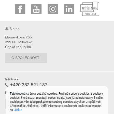
JUB s.r.o.
Masarykova 265
399 00 Milevsko
Česká republika
O SPOLEČNOSTI
Infolinka:
+420 382 521 187
E:
info@jub.cz
Tato webová stránka používá cookies. Povinné soubory cookies a soubory
cookies, které nezpracovávají osobní údaje, jsou již nainstalovány. S vaším
souhlasem vám také poskytneme soubory cookies, abychom zlepšili vaši
OSTATNÍ KONTAKTY
uživatelskou zkušenost. Další informace o souborech cookies naleznete
na
Cookie