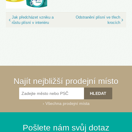
Jak předcházet vzniku a
Odstranění plísní ve třech
růstu plísní v interiéru
krocích
Najít nejbližší prodejní místo
›
Všechna prodejní místa
Pošlete nám svůj dotaz