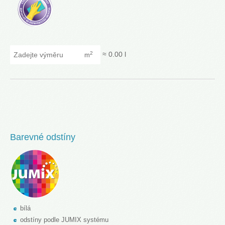
Zadejte výměru
≈
0.00
l
2
m
Barevné odstíny
bílá
odstíny podle JUMIX systému