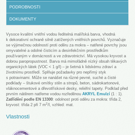
PODROBNOSTI
DOKUMENTY
Vysoce kvalitní vnitřní vodou ředitelná malířská barva, vhodná
k dekorativní ochraně silně zatížených vnitřních povrchů. Vyznačuje
se výjimečnou odolností proti oděru za mokra – natřené povrchy jsou
omyvatelné a odolné čisticím a desinfekčním prostředkům
používaným v domácnosti a ve zdravotnictví. Má vysokou kryvost a
dobrou paropropustnost. Barva má mimořádně nízký obsah těkavých
organických látek (VOC < 1 g/l) – je šetrná k lidskému zdraví a
životnímu prostředí. Splňuje požadavky pro nepřímý styk
s potravinami. Může se nanášet na různé pevné, suché a čisté
podklady – štukové omítky stěn a stropů, beton, sádrokartonové,
vláknocementové a dřevotřískové desky, reliéfní tapety. Podklad před
prvním nátěrem natřeme vodou rozředěnou
AKRYL Emulzí
(1 : 1).
Zatřídění podle EN 13300
: odolnost proti oděru za mokra: třída 2,
2
kryvost: třída 2 při 7 m
/l, vzhled: mat.
Vlastnosti