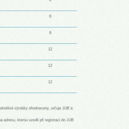
8
8
12
12
12
ednotlivé výrobky ohodnoceny, určuje JUB a
adresu, kterou uvedli při registraci do JUB