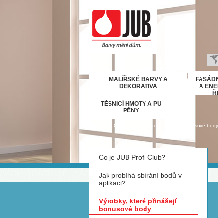
B
MALÍŘSKÉ BARVY A
FASÁDN
H
DEKORATIVA
A ENE
Ř
E
TĚSNICÍ HMOTY A PU
D
PĚNY
Ε
›
›
Profi Club
Výrobky, které přinášejí bonusové body
M
IT
Co je JUB Profi Club?
K
М
Jak probíhá sbírání bodů v
R
aplikaci?
Р
Výrobky, které přinášejí
С
bonusové body
S