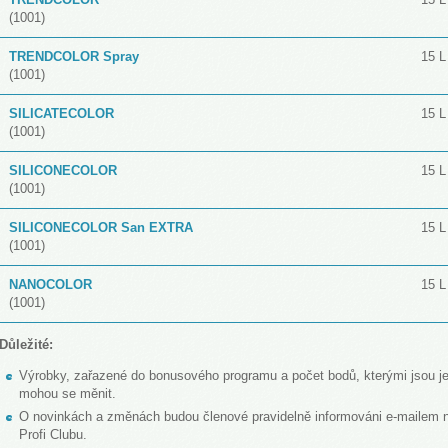
(1001)
TRENDCOLOR Spray
15 L
(1001)
SILICATECOLOR
15 L
(1001)
SILICONECOLOR
15 L
(1001)
SILICONECOLOR San EXTRA
15 L
(1001)
NANOCOLOR
15 L
(1001)
Důležité:
Výrobky, zařazené do bonusového programu a počet bodů, kterými jsou j
mohou se měnit.
O novinkách a změnách budou členové pravidelně informováni e-mailem na 
Profi Clubu.