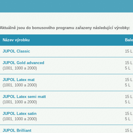
LOVENŠČINA (SLOVENIAN)
Aktuálně jsou do bonusového programu zařazeny následující výrobky:
Název výrobku
Bale
JUPOL Classic
15 L
JUPOL
Gold advanced
15 L
(1001, 1000 a 2000)
5 L
JUPOL Latex mat
15 L
(1001, 1000 a 2000)
5 L
JUPOL Latex semi matt
15 L
(1001, 1000 a 2000)
5 L
JUPOL Latex satin
15 L
(1001, 1000 a 2000)
5 L
JUPOL Brilliant
15 L