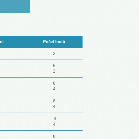
ní
Počet bodů
2
6
2
8
4
8
4
8
4
8