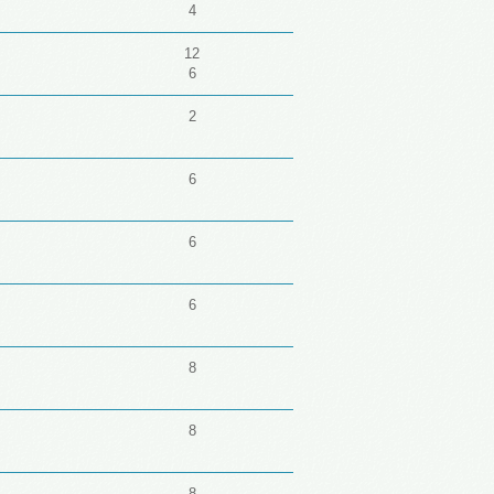
4
12
6
2
6
6
6
8
8
8