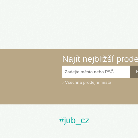
Najít nejbližší prod
›
Všechna prodejní místa
#jub_cz