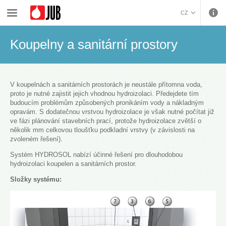
›
›
›
Hydroizolace a pokládka keramiky
Systémová řešení
Koupelny a sanitární prostory
CZ
BOSANSKI (BOSNIAN)
Koupelny a sanitární prostory
HRVATSKI (CROATIAN)
ENGLISH (ENGLISH)
DEUTSCH (GERMAN)
ΕΛΛΗΝΙΚΑ (GREEK)
V koupelnách a sanitárních prostorách je neustále přítomna voda,
proto je nutné zajistit jejich vhodnou hydroizolaci. Předejdete tím
MAGYAR (HUNGARIAN)
budoucím problémům způsobených pronikáním vody a nákladným
ITALIANO (ITALIAN)
opravám. S dodatečnou vrstvou hydroizolace je však nutné počítat již
ve fázi plánování stavebních prací, protože hydroizolace zvětší o
KOSOVA (KOSOVO)
několik mm celkovou tloušťku podkladní vrstvy (v závislosti na
МАКЕДОНСКИ
zvoleném řešení).
(MACEDONIAN)
ROMÂNĂ (ROMANIAN)
Systém HYDROSOL nabízí účinné řešení pro dlouhodobou
РУССКИЙ (RUSSIAN)
hydroizolaci koupelen a sanitárních prostor.
СРПСКИ (SERBIAN)
Složky systému:
SLOVENČINA (SLOVAK)
SLOVENŠČINA
(SLOVENIAN)