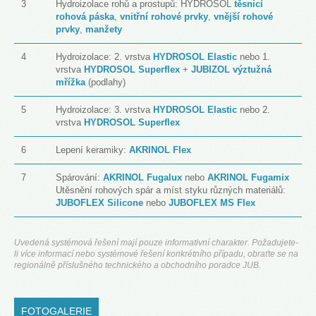
3
Hydroizolace rohů a prostupů: HYDROSOL
těsnicí
rohová páska
,
vnitřní rohové prvky
,
vnější rohové
prvky
,
manžety
4
Hydroizolace: 2. vrstva
HYDROSOL Elastic
nebo 1.
vrstva
HYDROSOL Superflex
+
JUBIZOL výztužná
mřížka
(podlahy)
5
Hydroizolace: 3. vrstva
HYDROSOL Elastic
nebo 2.
vrstva
HYDROSOL Superflex
6
Lepení keramiky:
AKRINOL Flex
7
Spárování:
AKRINOL Fugalux
nebo
AKRINOL Fugamix
Utěsnění rohových spár a míst styku různých materiálů:
JUBOFLEX Silicone
nebo
JUBOFLEX MS Flex
Uvedená systémová řešení mají pouze informativní charakter. Požadujete-
li více informací nebo systémové řešení konkrétního případu, obraťte se na
regionálně příslušného technického a obchodního poradce JUB.
FOTOGALERIE
(ACTIVE TAB)