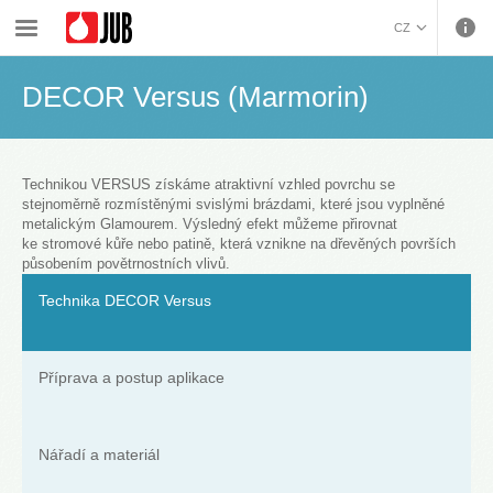
›
›
›
›
Malířské barvy a dekorativa
Dekorativní úpravy
Techniky
DECOR Versus (Marmorin)
CZ
BOSANSKI (BOSNIAN)
DECOR Versus (Marmorin)
HRVATSKI (CROATIAN)
ENGLISH (ENGLISH)
DEUTSCH (GERMAN)
ΕΛΛΗΝΙΚΑ (GREEK)
Technikou VERSUS získáme atraktivní vzhled povrchu se
stejnoměrně rozmístěnými svislými brázdami, které jsou vyplněné
MAGYAR (HUNGARIAN)
metalickým Glamourem. Výsledný efekt můžeme přirovnat
ITALIANO (ITALIAN)
ke stromové kůře nebo patině, která vznikne na dřevěných površích
působením povětrnostních vlivů.
KOSOVA (KOSOVO)
МАКЕДОНСКИ
Technika DECOR Versus
(MACEDONIAN)
ROMÂNĂ (ROMANIAN)
РУССКИЙ (RUSSIAN)
СРПСКИ (SERBIAN)
Příprava a postup aplikace
SLOVENČINA (SLOVAK)
SLOVENŠČINA
Nářadí a materiál
(SLOVENIAN)