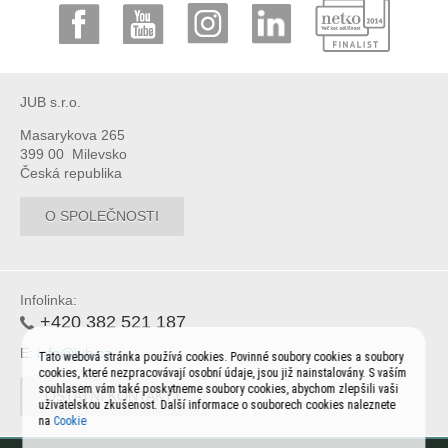
JUB s.r.o.
Masarykova 265
399 00 Milevsko
Česká republika
O SPOLEČNOSTI
Infolinka:
+420 382 521 187
E:
info@jub.cz
Tato webová stránka používá cookies. Povinné soubory cookies a soubory
cookies, které nezpracovávají osobní údaje, jsou již nainstalovány. S vaším
souhlasem vám také poskytneme soubory cookies, abychom zlepšili vaši
OSTATNÍ KONTAKTY
uživatelskou zkušenost. Další informace o souborech cookies naleznete
na
Cookie