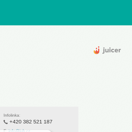
Infolinka:
+420 382 521 187
E:
info@jub.cz