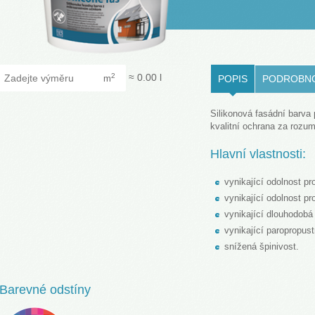
LOVENŠČINA (SLOVENIAN)
Zadejte výměru
≈
0.00
l
2
m
POPIS
PODROBN
Silikonová fasádní barva
kvalitní ochrana za rozu
Hlavní vlastnosti:
vynikající odolnost pr
vynikající odolnost pro
vynikající dlouhodobá
vynikající paropropust
snížená špinivost.
Barevné odstíny