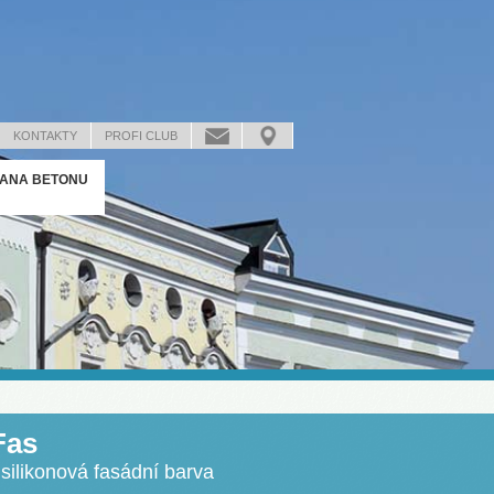
KONTAKTY
PROFI CLUB
ANA BETONU
Fas
ilikonová fasádní barva