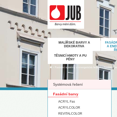
B
MALÍŘSKÉ BARVY A
FASÁDN
H
DEKORATIVA
A ENE
Ř
E
TĚSNICÍ HMOTY A PU
D
PĚNY
Ε
›
›
Fasádní systémy a energetická řešení
Fasádní ba
M
IT
Systémová řešení
K
М
Fasádní barvy
R
ACRYL Fas
Р
ACRYLCOLOR
С
REVITALCOLOR
S