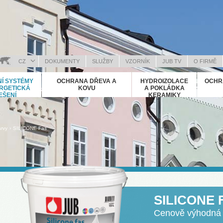
CZ
DOKUMENTY
SLUŽBY
VZORNÍK
JUB TV
O FIRMĚ
OSANSKI (BOSNIAN)
Í SYSTÉMY
OCHRANA DŘEVA A
HYDROIZOLACE
OCHR
RVATSKI (CROATIAN)
RGETICKÁ
KOVU
A POKLÁDKA
EŠENÍ
KERAMIKY
NGLISH (ENGLISH)
EUTSCH (GERMAN)
ΛΛΗΝΙΚΑ (GREEK)
›
rvy
SILICONE Fas
AGYAR (HUNGARIAN)
ALIANO (ITALIAN)
OSOVA (KOSOVO)
АКЕДОНСКИ (MACEDONIAN)
OMÂNĂ (ROMANIAN)
SILICONE 
УССКИЙ (RUSSIAN)
РПСКИ (SERBIAN)
Cenově výhodná s
LOVENČINA (SLOVAK)