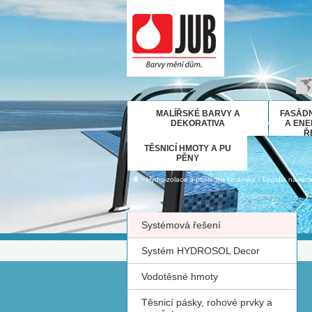
B
MALÍŘSKÉ BARVY A
FASÁDN
H
DEKORATIVA
A ENE
Ř
E
TĚSNICÍ HMOTY A PU
D
PĚNY
Ε
›
›
Hydroizolace a pokládka keramiky
Lepidla na ker
M
IT
Systémová řešení
K
М
Systém HYDROSOL Decor
R
Vodotěsné hmoty
Р
С
Těsnicí pásky, rohové prvky a
S