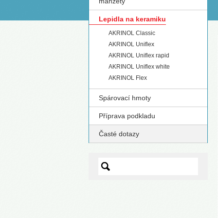
manžety
S
Lepidla na keramiku
AKRINOL Classic
AKRINOL Uniflex
AKRINOL Uniflex rapid
AKRINOL Uniflex white
AKRINOL Flex
Spárovací hmoty
Příprava podkladu
Časté dotazy