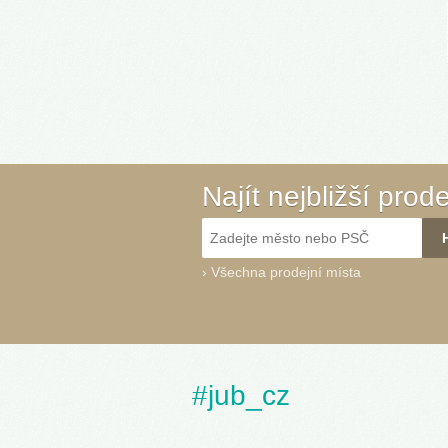
Najít nejbližší prod
›
Všechna prodejní místa
#jub_cz