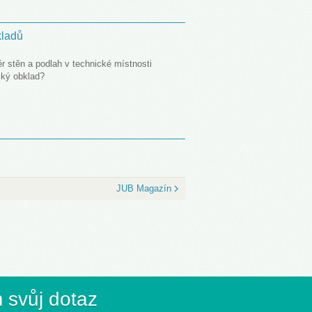
kladů
r stěn a podlah v technické místnosti
cký obklad?
JUB Magazín
 svůj dotaz