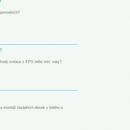
h
 povodních?
i?
hody izolace z EPS nebo min. vaty?
 a montáž fasádních desek z bílého a