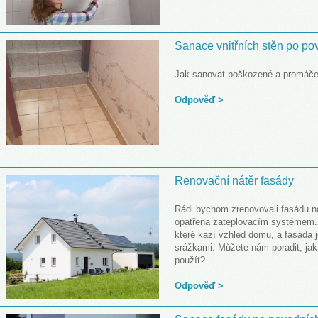
Sanace vnitřních stěn po po
Jak sanovat poškozené a promáčen
Odpověď >
Renovační nátěr fasády
Rádi bychom zrenovovali fasádu na
opatřena zateplovacím systémem. N
které kazí vzhled domu, a fasáda
srážkami. Můžete nám poradit, jak 
použít?
Odpověď
>