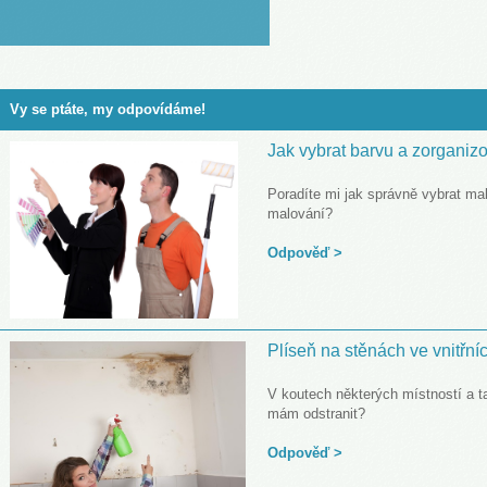
LOVENŠČINA (SLOVENIAN)
Vy se ptáte, my odpovídáme!
Jak vybrat barvu a zorganiz
Poradíte mi jak správně vybrat mal
malování?
Odpověď >
Plíseň na stěnách ve vnitřní
V koutech některých místností a ta
mám odstranit?
Odpověď >