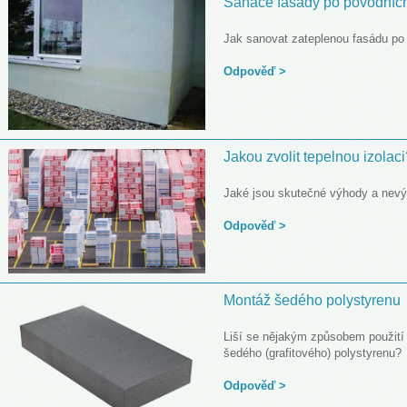
Sanace fasády po povodníc
Jak sanovat zateplenou fasádu po
Odpověď >
Jakou zvolit tepelnou izolac
Jaké jsou skutečné výhody a nevý
Odpověď >
Montáž šedého polystyrenu
Liší se nějakým způsobem použití
šedého (grafitového) polystyrenu?
Odpověď >