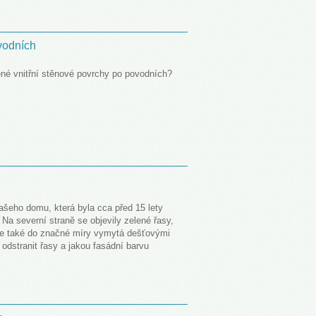
vodních
é vnitřní stěnové povrchy po povodních?
šeho domu, která byla cca před 15 lety
a severní straně se objevily zelené řasy,
 je také do značné míry vymytá dešťovými
odstranit řasy a jakou fasádní barvu