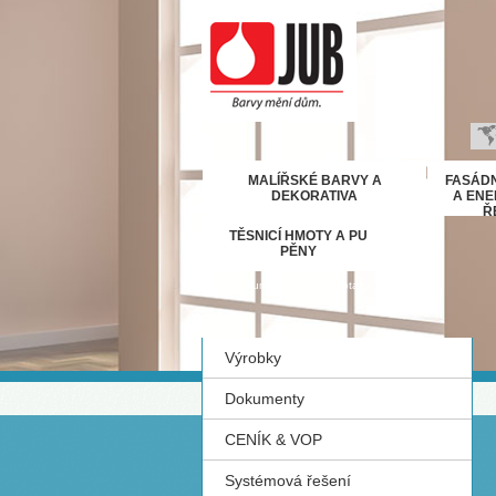
B
MALÍŘSKÉ BARVY A
FASÁDN
H
DEKORATIVA
A ENE
Ř
E
TĚSNICÍ HMOTY A PU
D
PĚNY
Ε
›
›
Dokumenty
Časté dotazy
M
IT
Výrobky
K
М
Dokumenty
R
CENÍK & VOP
Р
С
Systémová řešení
S