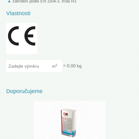
zatřídění podle EN 1504-3, třída R3.
Vlastnosti
Zadejte výměru
≈
0.00
kg
2
m
Doporučujeme