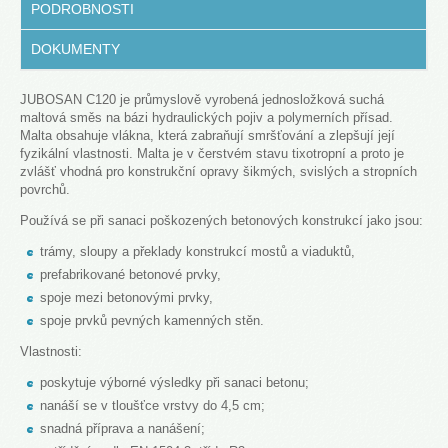
PODROBNOSTI
DOKUMENTY
JUBOSAN C120 je průmyslově vyrobená jednosložková suchá
maltová směs na bázi hydraulických pojiv a polymerních přísad.
Malta obsahuje vlákna, která zabraňují smršťování a zlepšují její
fyzikální vlastnosti. Malta je v čerstvém stavu tixotropní a proto je
zvlášť vhodná pro konstrukční opravy šikmých, svislých a stropních
povrchů.
Používá se při sanaci poškozených betonových konstrukcí jako jsou
:
trámy,
sloupy a
překlady
konstrukcí
mostů
a viaduktů
,
prefabrikované betonové
prvky,
spoje mezi betonovými prvky,
spoje
prvků pevných
kamenných stěn.
Vlastnosti:
poskytuje výborné výsledky při sanaci betonu;
nanáší se v tloušťce vrstvy do 4,5 cm;
snadná příprava a nanášení;