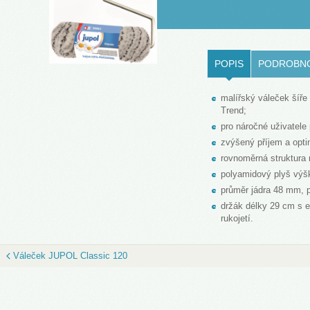
LOVENŠČINA (SLOVENIAN)
POPIS
PODROBN
malířský váleček šíř
Trend;
pro náročné uživatele
zvýšený příjem a opti
rovnoměrná struktura n
polyamidový plyš výš
průměr jádra 48 mm, 
držák délky 29 cm s 
rukojetí.
Váleček JUPOL Classic 120