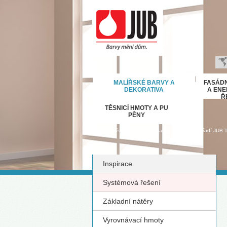
B
MALÍŘSKÉ BARVY A
FASÁDN
H
DEKORATIVA
A ENE
Ř
E
TĚSNICÍ HMOTY A PU
D
PĚNY
Ε
›
›
Malířské barvy a dekorativa
Malířské nářadí JUB T
M
IT
Inspirace
K
М
Systémová řešení
R
Základní nátěry
Р
С
Vyrovnávací hmoty
S