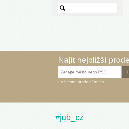
Najít nejbližší prod
›
Všechna prodejní místa
#jub_cz