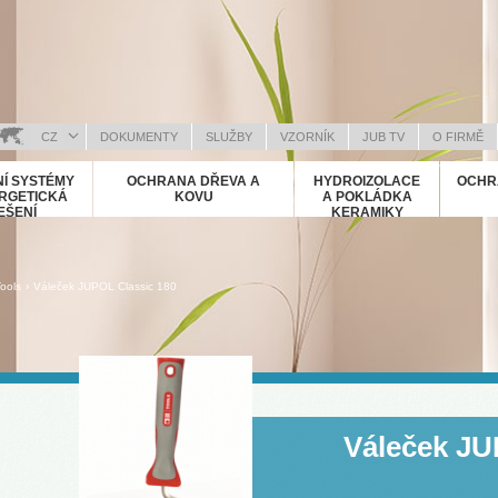
CZ
DOKUMENTY
SLUŽBY
VZORNÍK
JUB TV
O FIRMĚ
OSANSKI (BOSNIAN)
Í SYSTÉMY
OCHRANA DŘEVA A
HYDROIZOLACE
OCHR
RVATSKI (CROATIAN)
RGETICKÁ
KOVU
A POKLÁDKA
EŠENÍ
KERAMIKY
NGLISH (ENGLISH)
EUTSCH (GERMAN)
ΛΛΗΝΙΚΑ (GREEK)
›
ools
Váleček JUPOL Classic 180
AGYAR (HUNGARIAN)
ALIANO (ITALIAN)
OSOVA (KOSOVO)
АКЕДОНСКИ (MACEDONIAN)
OMÂNĂ (ROMANIAN)
Váleček JU
УССКИЙ (RUSSIAN)
РПСКИ (SERBIAN)
LOVENČINA (SLOVAK)