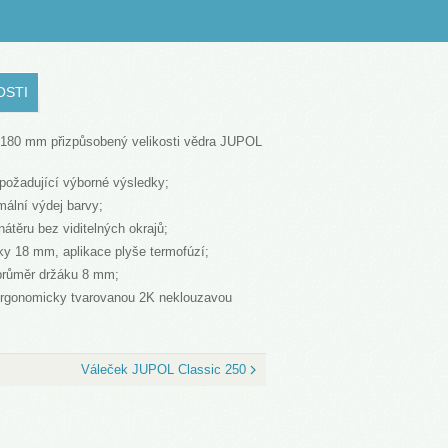
OSTI
e 180 mm přizpůsobený velikosti vědra JUPOL
 požadující výborné výsledky;
mální výdej barvy;
átěru bez viditelných okrajů;
ky 18 mm, aplikace plyše termofúzí;
průměr držáku 8 mm;
ergonomicky tvarovanou 2K neklouzavou
Váleček JUPOL Classic 250