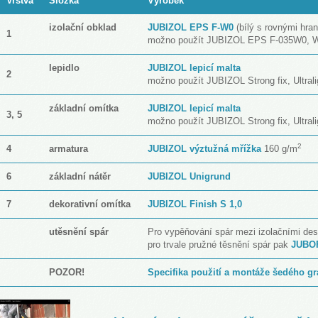
Vrstva
Složka
Výrobek
izolační obklad
JUBIZOL EPS F-W0
(bílý s rovnými hra
1
možno použít JUBIZOL EPS F-035W0, W1
lepidlo
JUBIZOL lepicí malta
2
možno použít JUBIZOL Strong fix, Ultralig
základní omítka
JUBIZOL lepicí malta
3, 5
možno použít JUBIZOL Strong fix, Ultralig
2
4
armatura
JUBIZOL výztužná mřížka
160 g/m
6
základní nátěr
JUBIZOL Unigrund
7
dekorativní omítka
JUBIZOL Finish S 1,0
utěsnění spár
Pro vypěňování spár mezi izolačními d
pro trvale pružné těsnění spár pak
JUBO
POZOR!
Specifika použití a montáže šedého gr