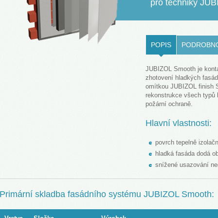
pro techniky JU
LOVENŠČINA (SLOVENIAN)
POPIS
PODROBN
JUBIZOL Smooth je kontak
zhotovení hladkých fasá
omítkou JUBIZOL finish S
rekonstrukce všech typů
požární ochraně.
Hlavní vlastnosti:
povrch tepelně izolač
hladká fasáda dodá obj
snížené usazování neč
Primární skladba fasádního systému JUBIZOL Smooth: