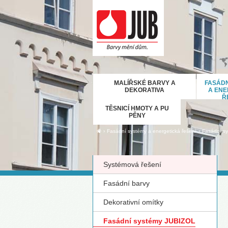
B
MALÍŘSKÉ BARVY A
FASÁDN
H
DEKORATIVA
A ENE
Ř
E
TĚSNICÍ HMOTY A PU
D
PĚNY
Ε
›
›
Fasádní systémy a energetická řešení
Fasádní s
M
IT
Systémová řešení
K
М
Fasádní barvy
R
Dekorativní omítky
Р
С
Fasádní systémy JUBIZOL
S