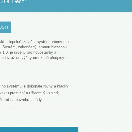
BIZOL Decor
OSTI
tní tepelně izolační systém určený pro
d. Systém, zakončený jemnou hlazenou
 1.0, je určený pro novostavby a
 budov až do výšky omezené předpisy o
ního systému je dokonale rovný a hladký;
ektu prestižní a ušlechtilý vzhled;
istot na povrchu fasády.