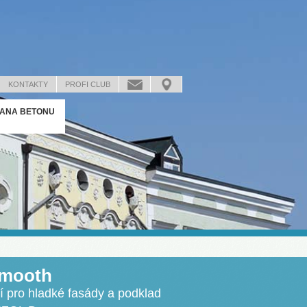
KONTAKTY
PROFI CLUB
ANA BETONU
mooth
 pro hladké fasády a podklad