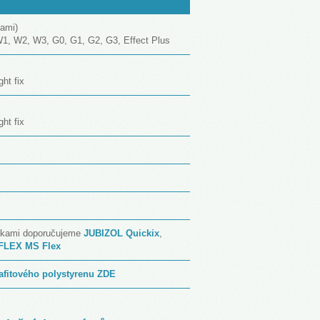
nami)
, W2, W3, G0, G1, G2, G3, Effect Plus
ht fix
ht fix
eskami doporučujeme
JUBIZOL Quickix
,
FLEX MS Flex
afitového polystyrenu ZDE