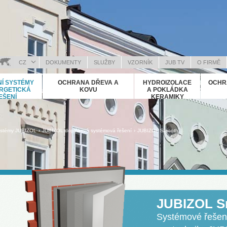
CZ
DOKUMENTY
SLUŽBY
VZORNÍK
JUB TV
O FIRMĚ
OSANSKI (BOSNIAN)
Í SYSTÉMY
OCHRANA DŘEVA A
HYDROIZOLACE
OCHR
RVATSKI (CROATIAN)
RGETICKÁ
KOVU
A POKLÁDKA
EŠENÍ
KERAMIKY
NGLISH (ENGLISH)
EUTSCH (GERMAN)
ΛΛΗΝΙΚΑ (GREEK)
›
›
ystémy JUBIZOL
JUBIZOL doplňková systémová řešení
JUBIZOL Smooth
AGYAR (HUNGARIAN)
ALIANO (ITALIAN)
OSOVA (KOSOVO)
АКЕДОНСКИ (MACEDONIAN)
OMÂNĂ (ROMANIAN)
JUBIZOL S
УССКИЙ (RUSSIAN)
РПСКИ (SERBIAN)
Systémové řešení
LOVENČINA (SLOVAK)