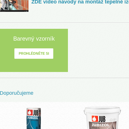
ZDE video návody na montáž tepeIně i
Barevný vzorník
PROHLÉDNĚTE SI
Doporučujeme