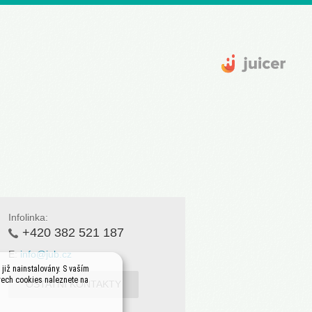
Infolinka:
+420 382 521 187
E:
info@jub.cz
již nainstalovány. S vaším
rech cookies naleznete na
OSTATNÍ KONTAKTY