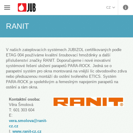
›
›
›
O firmě
Systémoví partneři
RANIT
CZ
BOSANSKI (BOSNIAN)
RANIT
HRVATSKI (CROATIAN)
ENGLISH (ENGLISH)
DEUTSCH (GERMAN)
ΕΛΛΗΝΙΚΑ (GREEK)
V našich zateplovacích systémech JUBIZOL certifikovaných podle
ETAG 004 používáme kvalitní šroubovací hmoždinky a další
MAGYAR (HUNGARIAN)
příslušenství značky RANIT. Doporučujeme i nové inovativní
ITALIANO (ITALIAN)
systémové řešení uložení parapetů PARA-ROCK. Jedná se o
parapetní systém pro okna montovaná na vnější líc obvodového zdiva
KOSOVA (KOSOVO)
nebo předsazenou montáží do ostění tvořeného ETICS. Systém
МАКЕДОНСКИ
PARA-ROCK je spolehlivým a řemeslným napojením parapetů na
(MACEDONIAN)
ROMÂNĂ (ROMANIAN)
ostění a rám okna.
РУССКИЙ (RUSSIAN)
Kontaktní osoba:
СРПСКИ (SERBIAN)
Věra Šmolová
SLOVENČINA (SLOVAK)
T: 601 303 604
E:
SLOVENŠČINA
vera.smolova@ranit-
(SLOVENIAN)
cz.cz
I:
www.ranit-cz.cz