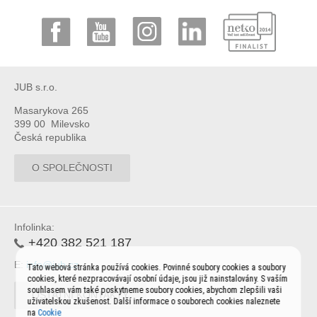
JUB s.r.o.
Masarykova 265
399 00 Milevsko
Česká republika
O SPOLEČNOSTI
Infolinka:
+420 382 521 187
E:
info@jub.cz
Tato webová stránka používá cookies. Povinné soubory cookies a soubory
cookies, které nezpracovávají osobní údaje, jsou již nainstalovány. S vaším
souhlasem vám také poskytneme soubory cookies, abychom zlepšili vaši
OSTATNÍ KONTAKTY
uživatelskou zkušenost. Další informace o souborech cookies naleznete
na
Cookie