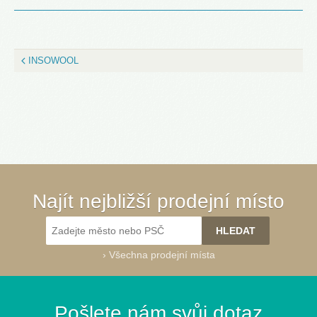
INSOWOOL
Najít nejbližší prodejní místo
›
Všechna prodejní místa
Pošlete nám svůj dotaz