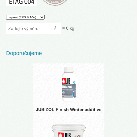
Granularity
Zadejte výměru
≈
0
kg
2
m
Doporučujeme
JUBIZOL Finish Winter additive