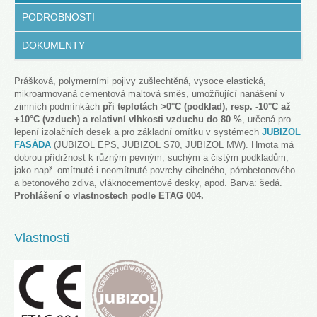
PODROBNOSTI
DOKUMENTY
Prášková, polymerními pojivy zušlechtěná, vysoce elastická,
mikroarmovaná cementová maltová směs, umožňující nanášení v
zimních podmínkách
při teplotách >0°C (podklad), resp. -10°C až
+10°C (vzduch) a relativní vlhkosti vzduchu do 80 %
, určená pro
lepení izolačních desek a pro základní omítku v systémech
JUBIZOL
FASÁDA
(JUBIZOL EPS, JUBIZOL S70, JUBIZOL MW). Hmota má
dobrou přídržnost k různým pevným, suchým a čistým podkladům,
jako např. omítnuté i neomítnuté povrchy cihelného, pórobetonového
a betonového zdiva, vláknocementové desky, apod. Barva: šedá.
Prohlášení o vlastnostech podle ETAG 004.
Vlastnosti