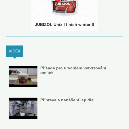
JUBIZOL Unixil finish winter S
VIDEA
(ACTIVE TAB)
Přísada pro urychlení vytvrzování
omítek
Příprava a nanášení lepidla