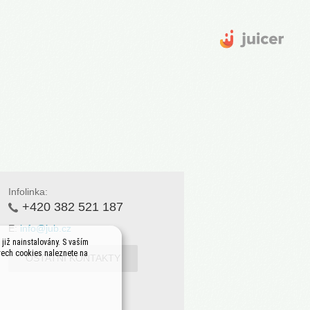
Infolinka:
+420 382 521 187
E:
info@jub.cz
již nainstalovány. S vaším
rech cookies naleznete na
OSTATNÍ KONTAKTY