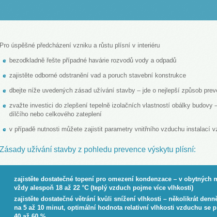
LOVENŠČINA (SLOVENIAN)
Pro úspěšné předcházení vzniku a růstu plísní v interiéru
bezodkladně řešte případné havárie rozvodů vody a odpadů
zajistěte odborné odstranění vad a poruch stavební konstrukce
dbejte níže uvedených zásad užívání stavby – jde o nejlepší způsob prev
zvažte investici do zlepšení tepelně izolačních vlastností obálky budovy
dílčího nebo celkového zateplení
v případě nutnosti můžete zajistit parametry vnitřního vzduchu instalací 
Zásady užívání stavby z pohledu prevence výskytu plísní:
zajistěte dostatečné topení pro omezení kondenzace – v obytných 
vždy alespoň 18 až 22 °C (teplý vzduch pojme více vlhkosti)
zajistěte dostatečné větrání kvůli snížení vlhkosti – několikrát de
na 5 až 10 minut, optimální hodnota relativní vlhkosti vzduchu se 
40 až 60 %