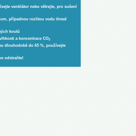
vejte ventilátor nebo větrejte, pro sušení
rium, případnou rozlitou vodu ihned
jich koutů
vlhkosti a koncentrace CO
2
uchu dlouhodobě do 65 %, používejte
ve odstraňte!