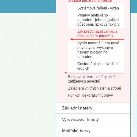
Sanace plísní v interiérech
S
Systémové řešení - výtah
Projevy biotického
napadení, jeho negativní
působení, rizikové faktory
Jak předcházet vzniku a
růstu plísní v interiéru
Výběr materiálů pro nové
povrchy se zvýšeným
rizikem biocidního
napadení
Odstranění plísní ve třech
krocích
Blokování skvrn, nátěry silně
zatížených povrchů
Zateplení vnitřních stěn a stropů
Funkční dekorativní úpravy
Základní nátěry
Vyrovnávací hmoty
Malířské barvy