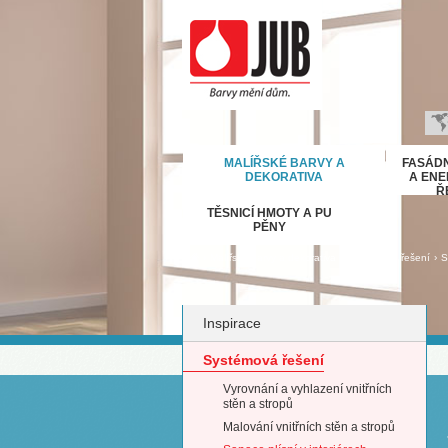
B
MALÍŘSKÉ BARVY A
FASÁDN
H
DEKORATIVA
A ENE
Ř
E
TĚSNICÍ HMOTY A PU
D
PĚNY
Ε
›
›
›
Malířské barvy a dekorativa
Systémová řešení
S
M
IT
Inspirace
K
М
Systémová řešení
R
Vyrovnání a vyhlazení vnitřních
Р
stěn a stropů
С
Malování vnitřních stěn a stropů
S