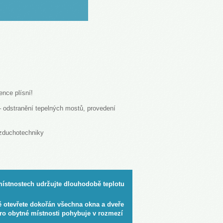
ence plísní!
 – odstranění tepelných mostů, provedení
vzduchotechniky
místnostech udržujte dlouhodobě teplotu
nně otevřete dokořán všechna okna a dveře
pro obytné místnosti pohybuje v rozmezí