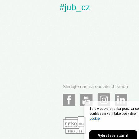
#jub_cz
Sledujte nás na sociálních sítích
Tato webová stránka používá coo
souhlasem vám také poskytneme 
Cookie
Vybrat vše a zavřít