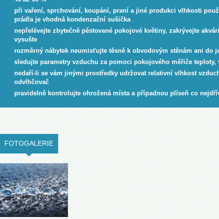
při vaření, sprchování, koupání, praní a jiné produkci vlhkosti použí
prádla je vhodná kondenzační sušička
nepřelévejte zbytečně pěstované pokojové květiny, zakrývejte akvá
vysušte
rozměrný nábytek neumisťujte těsně k obvodovým stěnám ani do je
sledujte parametry vzduchu za pomoci pokojového měřiče teploty, 
nedaří-li se vám jinými prostředky udržovat relativní vlhkost vzd
odvlhčovač
pravidelně kontrolujte ohrožená místa a případnou plíseň co nejdří
FOTOGALERIE
(ACTIVE TAB)