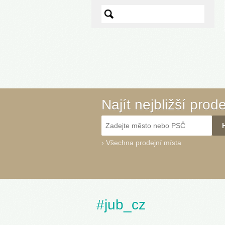
Najít nejbližší prod
›
Všechna prodejní místa
#jub_cz