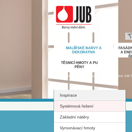
B
MALÍŘSKÉ BARVY A
FASÁDN
H
DEKORATIVA
A ENE
Ř
E
TĚSNICÍ HMOTY A PU
D
PĚNY
Ε
›
›
Malířské barvy a dekorativa
Malířské nářadí JUB T
M
IT
Inspirace
K
М
Systémová řešení
R
Základní nátěry
Р
С
Vyrovnávací hmoty
S