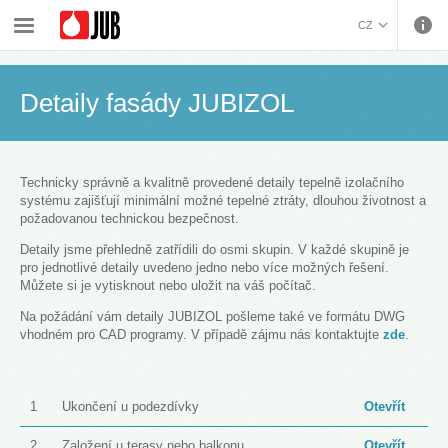
›
›
›
Fasádní systémy a energetická řešení
Technická podpora JUBIZOL
CZ
Detaily fasády JUBIZOL
BOSANSKI (BOSNIAN)
HRVATSKI (CROATIAN)
Detaily fasády JUBIZOL
ENGLISH (ENGLISH)
DEUTSCH (GERMAN)
ΕΛΛΗΝΙΚΑ (GREEK)
Technicky správně a kvalitně provedené detaily tepelně izolačního
MAGYAR (HUNGARIAN)
systému zajišťují minimální možné tepelné ztráty, dlouhou životnost a
ITALIANO (ITALIAN)
požadovanou technickou bezpečnost.
KOSOVA (KOSOVO)
Detaily jsme přehledně zatřídili do osmi skupin. V každé skupině je
МАКЕДОНСКИ
pro jednotlivé detaily uvedeno jedno nebo více možných řešení.
Můžete si je vytisknout nebo uložit na váš počítač.
(MACEDONIAN)
ROMÂNĂ (ROMANIAN)
Na požádání vám detaily JUBIZOL pošleme také ve formátu DWG
РУССКИЙ (RUSSIAN)
vhodném pro CAD programy. V případě zájmu nás kontaktujte
zde
.
СРПСКИ (SERBIAN)
SLOVENČINA (SLOVAK)
SLOVENŠČINA
1
Ukončení u podezdívky
Otevřít
(SLOVENIAN)
2
Založení u terasy nebo balkonu
Otevřít