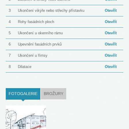
3
Ukončení vikýře nebo střechy přístavku
Otevřít
4
Rohy fasádních ploch
Otevřít
5
Ukončení u okenního rámu
Otevřít
6
Upevnění fasádních prvků
Otevřít
7
Ukončení u římsy
Otevřít
8
Dilatace
Otevřít
FOTOGALERIE
(ACTIVE TAB)
BROŽURY