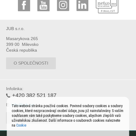
JUB s.r.o.
Masarykova 265
399 00 Milevsko
Česká republika
O SPOLEČNOSTI
Infolinka:
+420 382 521 187
E:
info@jub.cz
Tato webová stránka používá cookies. Povinné soubory cookies a soubory
cookies, které nezpracovávají osobní údaje, jsou již nainstalovány. S vaším
souhlasem vám také poskytneme soubory cookies, abychom zlepšili vaši
OSTATNÍ KONTAKTY
uživatelskou zkušenost. Další informace o souborech cookies naleznete
na
Cookie