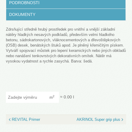
PODROBNOSTI
DOKUMENTY
Zdrsňující středně hrubý prostředek pro vnitřní a vnější základní
nátěry hladkých nesavých podkladů, především velmi hladkého
betonu, sádrokartonových, vláknocementových a dřevoštěpkových
(OSB) desek, benátských štuků apod. Je plněný křemičitým pískem.
Vytváří spojovací můstek pro lepení keramických nebo jiných obkladů
nebo nanášení tenkovrstvých dekorativních omítek. Nátěr má
vysokou vydatnost a rychle zasychá. Barva: šedá.
Zadejte výměru
≈
0.00
l
2
m
REVITAL Primer
AKRINOL Super grip plus