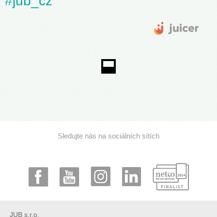
#jub_cz
Sledujte nás na sociálních sítích
JUB s.r.o.