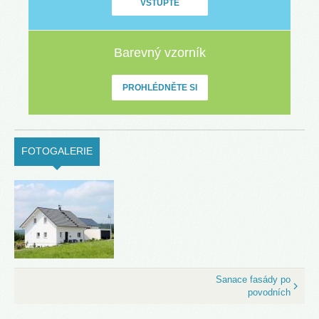
VSTUPTE
Barevný vzorník
PROHLÉDNĚTE SI
FOTOGALERIE
(ACTIVE TAB)
Sanace fasády po
povodních