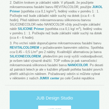
Dalším krokem je základní nátěr. V případě, že použijete
mikroarmovanou fasádní barvu REVITALCOLOR, použijte
JUKOL
2
Primer
(spotřeba cca 0,1 kg/m
), ředěný vodou v poměru 1 : 1.
Počkejte než bude základní nátěr suchý na dotek (cca 4 – 6
hodin). Před nátěrem mikroarmovanou silikonovou barvou
SILICONECOLOR nebo NANOCOLOR vždy používejte základní
2
nátěr
SILICONE Primer
(spotřeba cca 0,1 kg/ m
), ředěný vodou
v poměru 1 : 1. Počkejte než bude základní nátěr suchý na dotek
(cca 4 – 6 hodin).
Pro vrchní nátěr doporučujeme mikroarmovanou fasádní barvu
REVITALCOLOREM
v požadovaném barevném odstínu. Spotřeba
2
cca 0,45 – 0,5 L/m
pro 2 nátěry. Kvalitnější alternativou je barva
SILICONECOLOREM
, především pro svoji vyšší vodoodpudivost,
je ovšem také výrazně dražší. TOP volbou je pak samočisticí
mikroarmovaná silikonová fasádní barva
NANOCOLOR
. Po deseti
až patnácti letech je ale v každém případě potřeba fasádní povrch
přetřít udržujícím nátěrem. Požadovaný odstín si můžete vybrat
v některém z našich
JUMIX center
po celé České republice.
JUB Design Studio