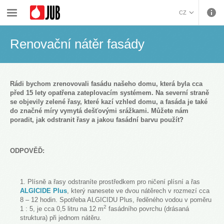
›
›
›
Fasádní systémy a energetická řešení
Časté dotazy
Renovační nátěr fasády
CZ
BOSANSKI (BOSNIAN)
Renovační nátěr fasády
HRVATSKI (CROATIAN)
ENGLISH (ENGLISH)
DEUTSCH (GERMAN)
ΕΛΛΗΝΙΚΑ (GREEK)
Rádi bychom zrenovovali fasádu našeho domu, která byla cca
před 15 lety opatřena zateplovacím systémem. Na severní straně
MAGYAR (HUNGARIAN)
se objevily zelené řasy, které kazí vzhled domu, a fasáda je také
ITALIANO (ITALIAN)
do značné míry vymytá dešťovými srážkami. Můžete nám
poradit, jak odstranit řasy a jakou fasádní barvu použít?
KOSOVA (KOSOVO)
МАКЕДОНСКИ
(MACEDONIAN)
ROMÂNĂ (ROMANIAN)
ODPOVĚĎ:
РУССКИЙ (RUSSIAN)
СРПСКИ (SERBIAN)
Plísně a řasy odstraníte prostředkem pro ničení plísní a řas
SLOVENČINA (SLOVAK)
ALGICIDE Plus
, který nanesete ve dvou nátěrech v rozmezí cca
SLOVENŠČINA
8 – 12 hodin. Spotřeba ALGICIDU Plus, ředěného vodou v poměru
(SLOVENIAN)
2
1 : 5, je cca 0,5 litru na 12 m
fasádního povrchu (drásaná
struktura) při jednom nátěru.