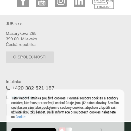
JUB s.r.o.
Masarykova 265
399 00 Milevsko
Česká republika
O SPOLEČNOSTI
Infolinka:
+420 382 521 187
E:
info@jub.cz
Tato webová stránka používá cookies. Povinné soubory cookies a soubory
cookies, které nezpracovávají osobní údaje, jsou již nainstalovány. S vaším
souhlasem vám také poskytneme soubory cookies, abychom zlepšili vaši
OSTATNÍ KONTAKTY
uživatelskou zkušenost. Další informace o souborech cookies naleznete
na
Cookie