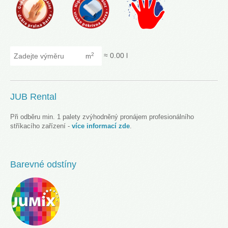
Zadejte výměru
≈
0.00
l
2
m
JUB Rental
Při odběru min. 1 palety zvýhodněný pronájem profesionálního
stříkacího zařízení -
více informací zde
.
Barevné odstíny