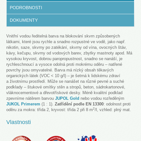
PODROBNOSTI
DOKUMENTY
Vnitřní vodou ředitelná barva na blokování skvrn způsobených
látkami, které jsou rychle a snadno rozpustné ve vodě, jako např.
nikotin, saze, skvrny po zatékání, skvrny od vína, ovocných štáv,
kávy, kečupu, skvrny od vodových barev, zbytky mastnoty apod. Má
vysokou kryvost, dobrou paropropustnost, snadno se nanáší, je
rychleschnoucí a vysoce odolná proti mokrému oděru – natřené
povrchy jsou omyvatelné. Barva má nízký obsah těkavých
organických látek (VOC < 10 g/l) – je šetrná k lidskému zdraví
a životnímu prostředí. Může se nanášet na různé pevné a suché
podklady – štukové omítky stěn a stropů, beton, sádrokartonové,
vláknocementové a dřevotřískové desky. Méně kvalitní podklad
zpevníme nátěrem barvou
JUPOL Gold
nebo vodou rozředěným
JUKOL Primerem
(1 : 1).
Zatřídění podle EN 13300
: odolnost proti
2
oděru za mokra: třída 2, kryvost: třída 2 při 8 m
/l, vzhled: plný mat.
Vlastnosti