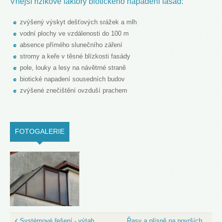
Vnější rizikové faktory biotického napadení fasád:
zvýšený výskyt dešťových srážek a mlh
vodní plochy ve vzdálenosti do 100 m
absence přímého slunečního záření
stromy a keře v těsné blízkosti fasády
pole, louky a lesy na návětrné straně
biotické napadení sousedních budov
zvýšené znečištění ovzduší prachem
FOTOGALERIE
(ACTIVE TAB)
Systémové řešení - výtah
Řasy a plísně na površích