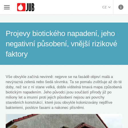
›
›
›
Fasádní systémy a energetická řešení
Systémová řešení
CZ
›
Sanace řas a plísní na fasádách
Projevy biotického napadení, jeho negativní působení, vnější rizikové faktory
BOSANSKI (BOSNIAN)
HRVATSKI (CROATIAN)
Projevy biotického napadení, jeho
ENGLISH (ENGLISH)
DEUTSCH (GERMAN)
negativní působení, vnější rizikové
ΕΛΛΗΝΙΚΑ (GREEK)
faktory
MAGYAR (HUNGARIAN)
ITALIANO (ITALIAN)
KOSOVA (KOSOVO)
МАКЕДОНСКИ
Vše obvykle začíná nevinně: nejprve se na fasádě objeví malá a
nevýrazná zelená nebo šedá skvrnka. Ta se pomalu zvětšuje až do té
(MACEDONIAN)
ROMÂNĂ (ROMANIAN)
doby, než se z ní stane velká, dobře viditelná tmavá mapa způsobená
РУССКИЙ (RUSSIAN)
biotickým napadením. Jeho původci jsou součástí přírody již po
miliony let a imunní proti jejich působení nejsou ani povrchy
СРПСКИ (SERBIAN)
stavebních konstrukcí, které jsou obvykle kolonizovány nejdříve
SLOVENČINA (SLOVAK)
bakteriemi, posléze řasami a nakonec plísněmi.
SLOVENŠČINA
(SLOVENIAN)