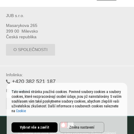
JUB s.r.o.
Masarykova 265
399 00 Milevsko
Česká republika
O SPOLEČNOSTI
Infolinka:
+420 382 521 187
E:
info@jub.cz
Tato webová stránka používá cookies. Povinné soubory cookies a soubory
cookies, které nezpracovávají osobní údaje, jsou již nainstalovány. S vaším
souhlasem vám také poskytneme soubory cookies, abychom zlepšili vaši
OSTATNÍ KONTAKTY
uživatelskou zkušenost. Další informace o souborech cookies naleznete
na
Cookie
Vybrat vše a zavřít
Změna nastavení
© Skupina JUB 2014. Všechna práva vyhrazena |
Právní oznámení