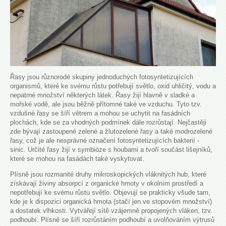
Řasy jsou různorodé skupiny jednoduchých fotosyntetizujících
organismů, které ke svému růstu potřebují světlo, oxid uhličitý, vodu a
nepatrné množství některých látek. Řasy žijí hlavně v sladké a
mořské vodě, ale jsou běžně přítomné také ve vzduchu. Tyto tzv.
vzdušné řasy se šíří větrem a mohou se uchytit na fasádních
plochách, kde se za vhodných podmínek dále rozrůstají. Nejčastěji
zde bývají zastoupené zelené a žlutozelené řasy a také modrozelené
řasy, což je ale nesprávné označení fotosyntetizujících bakterií -
sinic. Určité řasy žijí v symbióze s houbami a tvoří součást lišejníků,
které se mohou na fasádách také vyskytovat.
Plísně jsou rozmanité druhy mikroskopických vláknitých hub, které
získávají živiny absorpcí z organické hmoty v okolním prostředí a
nepotřebují ke svému růstu světlo. Objevují se prakticky všude tam,
kde je k dispozici organická hmota (stačí jen ve stopovém množství)
a dostatek vlhkosti. Vytvářejí sítě vzájemně propojených vláken, tzv.
podhoubí. Plísně se šíří rozrůstáním podhoubí a uvolňováním výtrusů