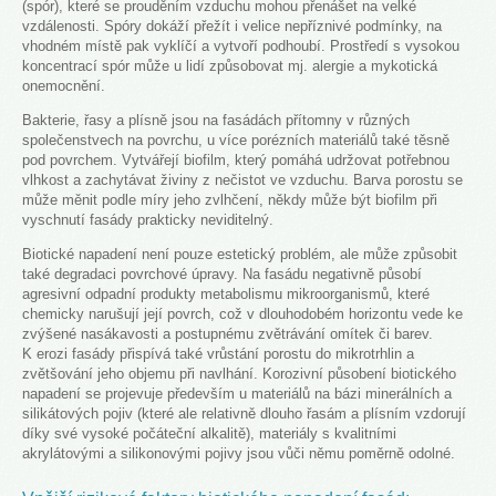
(spór), které se prouděním vzduchu mohou přenášet na velké
vzdálenosti. Spóry dokáží přežít i velice nepříznivé podmínky, na
vhodném místě pak vyklíčí a vytvoří podhoubí. Prostředí s vysokou
koncentrací spór může u lidí způsobovat mj. alergie a mykotická
onemocnění.
Bakterie, řasy a plísně jsou na fasádách přítomny v různých
společenstvech na povrchu, u více porézních materiálů také těsně
pod povrchem. Vytvářejí biofilm, který pomáhá udržovat potřebnou
vlhkost a zachytávat živiny z nečistot ve vzduchu. Barva porostu se
může měnit podle míry jeho zvlhčení, někdy může být biofilm při
vyschnutí fasády prakticky neviditelný.
Biotické napadení není pouze estetický problém, ale může způsobit
také degradaci povrchové úpravy. Na fasádu negativně působí
agresivní odpadní produkty metabolismu mikroorganismů, které
chemicky narušují její povrch, což v dlouhodobém horizontu vede ke
zvýšené nasákavosti a postupnému zvětrávání omítek či barev.
K erozi fasády přispívá také vrůstání porostu do mikrotrhlin a
zvětšování jeho objemu při navlhání. Korozivní působení biotického
napadení se projevuje především u materiálů na bázi minerálních a
silikátových pojiv (které ale relativně dlouho řasám a plísním vzdorují
díky své vysoké počáteční alkalitě), materiály s kvalitními
akrylátovými a silikonovými pojivy jsou vůči němu poměrně odolné.