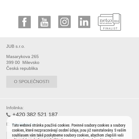
JUB s.r.o.
Masarykova 265
399 00 Milevsko
Česká republika
O SPOLEČNOSTI
Infolinka:
+420 382 521 187
E:
info@jub.cz
Tato webová stránka používá cookies. Povinné soubory cookies a soubory
cookies, které nezpracovávají osobní údaje, jsou již nainstalovány. S vaším
souhlasem vám také poskytneme soubory cookies, abychom zlepšili vaši
OSTATNÍ KONTAKTY