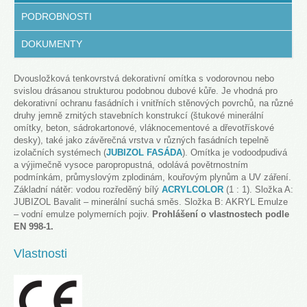
PODROBNOSTI
DOKUMENTY
Dvousložková tenkovrstvá dekorativní omítka s vodorovnou nebo
svislou drásanou strukturou podobnou dubové kůře. Je vhodná pro
dekorativní ochranu fasádních i vnitřních stěnových povrchů, na různé
druhy jemně zrnitých stavebních konstrukcí (štukové minerální
omítky, beton, sádrokartonové, vláknocementové a dřevotřískové
desky), také jako závěrečná vrstva v různých fasádních tepelně
izolačních systémech (
JUBIZOL FASÁDA
). Omítka je vodoodpudivá
a výjimečně vysoce paropropustná, odolává povětrnostním
podmínkám, průmyslovým zplodinám, kouřovým plynům a UV záření.
Základní nátěr: vodou rozředěný bílý
ACRYLCOLOR
(1 : 1). Složka A:
JUBIZOL Bavalit – minerální suchá směs. Složka B: AKRYL Emulze
– vodní emulze polymerních pojiv.
Prohlášení o vlastnostech podle
EN 998-1.
Vlastnosti