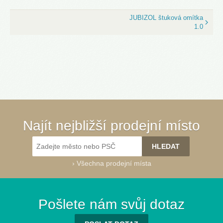
JUBIZOL štuková omítka
1.0
Najít nejbližší prodejní místo
›
Všechna prodejní místa
Pošlete nám svůj dotaz