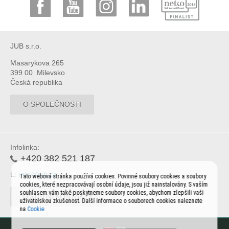
JUB s.r.o.
Masarykova 265
399 00 Milevsko
Česká republika
O SPOLEČNOSTI
Infolinka:
+420 382 521 187
E:
info@jub.cz
Tato webová stránka používá cookies. Povinné soubory cookies a soubory
cookies, které nezpracovávají osobní údaje, jsou již nainstalovány. S vaším
souhlasem vám také poskytneme soubory cookies, abychom zlepšili vaši
OSTATNÍ KONTAKTY
uživatelskou zkušenost. Další informace o souborech cookies naleznete
na
Cookie