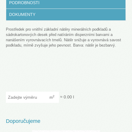
PODROBNOSTI
DOKUMENTY
Prostředek pro vnitřní základní nátěry minerálních podkladů a
sádrokartonových desek před natíráním disperzními barvami a
nanášením vyrovnávacích tmelů. Nátěr snižuje a vyrovnává savost
podkladu, mírně zvyšuje jeho pevnost. Barva: nátěr je bezbarvý.
Zadejte výměru
≈
0.00
l
2
m
Doporučujeme