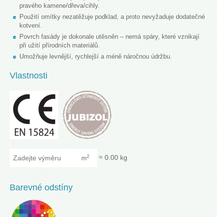
pravého kamene/dřeva/cihly.
Použití omítky nezatěžuje podklad, a proto nevyžaduje dodatečné
kotvení.
Povrch fasády je dokonale utěsněn – nemá spáry, které vznikají
při užití přírodních materiálů.
Umožňuje levnější, rychlejší a méně náročnou údržbu.
Vlastnosti
Zadejte výměru
≈
0.00
kg
2
m
Barevné odstíny