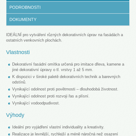
PODROBNOSTI
DOKUMENTY
IDEÁLNÍ pro vytváření různých dekorativních úprav na fasádách a
ostatních venkovních plochách.
Vlastnosti
Dekorativní fasádní omítka určená pro imitace dřeva, kamene a
jiné dekorativní úpravy o tl. vrstvy 1 až 5 mm.
K dispozici v široké paletě dekorativních technik a barevných
odstínů.
Vynikající odolnost proti povětrnosti – dlouhodobá životnost.
Vynikající odolnost proti rozvoji řas a plísní.
Vynikající vodoodpudivost.
Výhody
Ideální pro vyjádření vlastní individuality a kreativity.
Realizace je levnější, rychlejší a méně náročná než osazení