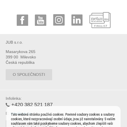
JUB s.r.o.
Masarykova 265
399 00 Milevsko
Česká republika
O SPOLEČNOSTI
Infolinka:
+420 382 521 187
E:
info@jub.cz
Tato webová stránka používá cookies. Povinné soubory cookies a soubory
cookies, které nezpracovávají osobní údaje, jsou již nainstalovány. S vaším
souhlasem vám také poskytneme soubory cookies, abychom zlepšili vaši
OSTATNÍ KONTAKTY