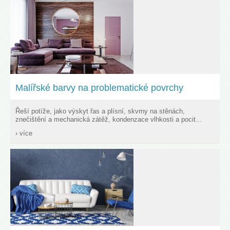
Malířské barvy na problematické povrchy
Řeší potíže, jako výskyt řas a plísní, skvrny na stěnách,
znečištění a mechanická zátěž, kondenzace vlhkosti a pocit...
› více