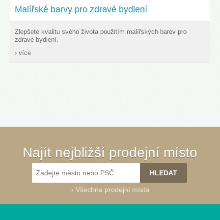
Malířské barvy pro zdravé bydlení
Zlepšete kvalitu svého života použitím malířských barev pro
zdravé bydlení.
› více
Najít nejbližší prodejní místo
›
Všechna prodejní místa