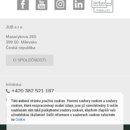
JUB s.r.o.
Masarykova 265
399 00 Milevsko
Česká republika
O SPOLEČNOSTI
Infolinka:
+420 382 521 187
E:
info@jub.cz
Tato webová stránka používá cookies. Povinné soubory cookies a soubory
cookies, které nezpracovávají osobní údaje, jsou již nainstalovány. S vaším
souhlasem vám také poskytneme soubory cookies, abychom zlepšili vaši
OSTATNÍ KONTAKTY
uživatelskou zkušenost. Další informace o souborech cookies naleznete
na
Cookie