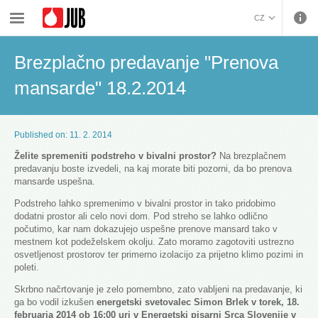
›
Brezplačno predavanje &quot;Prenova mansarde&quot; 18.2.2014
CZ
BOSANSKI (BOSNIAN)
Brezplačno predavanje "Prenova
HRVATSKI (CROATIAN)
ENGLISH (ENGLISH)
mansarde" 18.2.2014
DEUTSCH (GERMAN)
ΕΛΛΗΝΙΚΑ (GREEK)
Published on: 11. 2. 2014
MAGYAR (HUNGARIAN)
ITALIANO (ITALIAN)
Želite spremeniti podstreho v bivalni prostor?
Na brezplačnem
predavanju boste izvedeli, na kaj morate biti pozorni, da bo prenova
KOSOVA (KOSOVO)
mansarde uspešna.
МАКЕДОНСКИ
Podstreho lahko spremenimo v bivalni prostor in tako pridobimo
(MACEDONIAN)
ROMÂNĂ (ROMANIAN)
dodatni prostor ali celo novi dom. Pod streho se lahko odlično
РУССКИЙ (RUSSIAN)
počutimo, kar nam dokazujejo uspešne prenove mansard tako v
mestnem kot podeželskem okolju. Zato moramo zagotoviti ustrezno
СРПСКИ (SERBIAN)
osvetljenost prostorov ter primerno izolacijo za prijetno klimo pozimi in
SLOVENČINA (SLOVAK)
poleti.
SLOVENŠČINA
Skrbno načrtovanje je zelo pomembno, zato vabljeni na predavanje, ki
(SLOVENIAN)
ga bo vodil izkušen
energetski svetovalec Simon Brlek v torek, 18.
februarja 2014 ob 16:00 uri v Energetski pisarni Srca Slovenije v