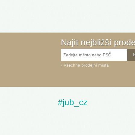
Najít nejbližší prod
›
Všechna prodejní místa
#jub_cz