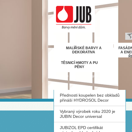
B
MALÍŘSKÉ BARVY A
FASÁDN
H
DEKORATIVA
A ENE
Ř
E
TĚSNICÍ HMOTY A PU
D
PĚNY
Ε
›
Akce JUPOL Citro + Algicid zdarma
M
IT
Přednosti koupelen bez obkladů
K
přináší HYDROSOL Decor
М
R
Vybraný výrobek roku 2020 je
JUBIN Decor universal
Р
С
JUBIZOL EPD certifikát
S