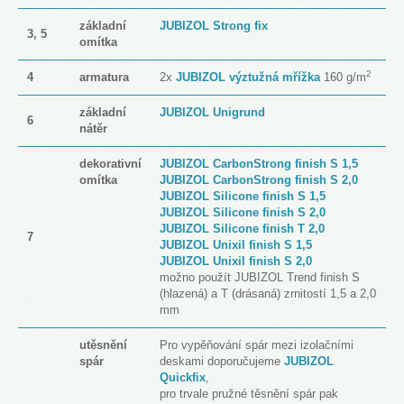
základní
JUBIZOL Strong fix
3, 5
omítka
2
4
armatura
2x
JUBIZOL výztužná mřížka
160 g/m
základní
JUBIZOL Unigrund
6
nátěr
dekorativní
JUBIZOL CarbonStrong finish S 1,5
omítka
JUBIZOL CarbonStrong finish S 2,0
JUBIZOL Silicone finish S 1,5
JUBIZOL Silicone finish S 2,0
JUBIZOL Silicone finish T 2,0
7
JUBIZOL Unixil finish S 1,5
JUBIZOL Unixil finish S 2,0
možno použít JUBIZOL Trend finish S
(hlazená) a T (drásaná) zrnitostí 1,5 a 2,0
mm
utěsnění
Pro vypěňování spár mezi izolačními
spár
deskami doporučujeme
JUBIZOL
Quickfix
,
pro trvale pružné těsnění spár pak