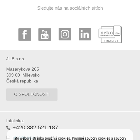
Sledujte nás na sociálních sítích
JUB s.r.o.
Masarykova 265
399 00 Milevsko
Česká republika
O SPOLEČNOSTI
Infolinka:
+420 382 521 187
E:
info@jub.cz
Tato webová stránka používá cookies. Povinné soubory cookies a soubory