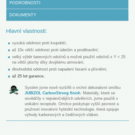
PODROBNOSTI
DOKUMENTY
Hlavní vlastnosti:
vysoká odolnost proti krupobití;
až 10x větší odolnost proti úderům a proděravění;
velký výběr barevných odstínů a možné použití odstínů s Y < 25
na větší plochy díky dvojitému armování;
dlouhodobá odolnost proti napadení řasami a plísněmi;
až 25 let garance.
Systém jsme nově rozšířili o vrchní dekorativní omítku
JUBIZOL CarbonStrong finish
. Materiály, které se
osvědčily v nejnáročnějších odvětvích, jsme použili v
unikátní receptuře. Omítce poskytuje vyšší pevnost a
pružnost inovativní hybridní technologie, která spojuje
výhody karbonových a čedičových vláken.