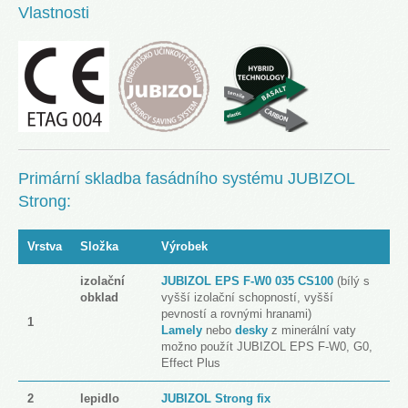
Vlastnosti
Primární skladba fasádního systému JUBIZOL
Strong:
Vrstva
Složka
Výrobek
izolační
JUBIZOL EPS F-W0 035 CS100
(bílý s
obklad
vyšší izolační schopností, vyšší
pevností a rovnými hranami)
1
Lamely
nebo
desky
z minerální vaty
možno použít JUBIZOL EPS F-W0, G0,
Effect Plus
2
lepidlo
JUBIZOL Strong fix