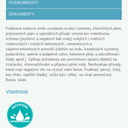
PODROBNOSTI
DOKUMENTY
Prášková maltová směs vyrobená na bázi cementu, křemičitých plniv,
polymerních pojiv a speciálních přísad, určená pro vodotěsnou
ochranu (pozitivní a negativní tlak vody) vnějších i vnitřních
vodorovných i svislých betonových, cementových a
vápenocementových povrchů (nádrže na vodu, kanalizační systémy,
podezdívky, opěrné a podpěrné zdivo, betonové ploty a odvodňovací
žlaby apod.). Splňuje požadavky pro povrchovou úpravu objektů na
získávání, shromažďování a přípravu pitné vody. Neobsahuje přísady,
které mají negativní vliv na výztuž nebo beton. Podklad: pevný, čistý,
bez trhlin, nepříliš hladký, může být i vlhký, ne však promočený.
Barva: šedá.
Vlastnosti