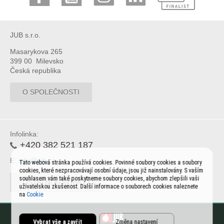
JUB s.r.o.
Masarykova 265
399 00 Milevsko
Česká republika
O SPOLEČNOSTI
Infolinka:
+420 382 521 187
E:
info@jub.cz
Tato webová stránka používá cookies. Povinné soubory cookies a soubory
cookies, které nezpracovávají osobní údaje, jsou již nainstalovány. S vaším
souhlasem vám také poskytneme soubory cookies, abychom zlepšili vaši
OSTATNÍ KONTAKTY
uživatelskou zkušenost. Další informace o souborech cookies naleznete
na
Cookie
Vybrat vše a zavřít
Změna nastavení